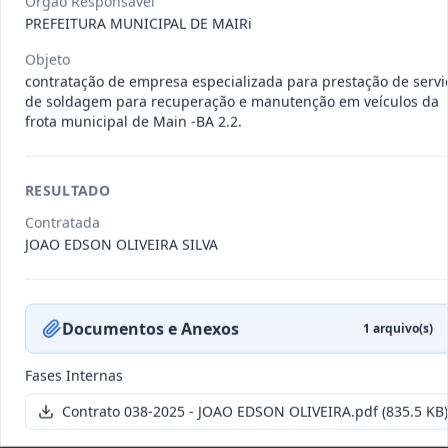
Órgão Responsável
011-
Contratação de empresa especializada
PREFEITURA MUNICIPAL DE MAIRi
2023
na realização de evento
...
Objeto
Termo
Inicial
contratação de empresa especializada para prestação de servi
de soldagem para recuperação e manutenção em veículos da
Data
:
04/08/2026
Ver detalhes
Situação
:
Encerrado
frota municipal de Main -BA 2.2.
RESULTADO
010-
Constitui o objeto do presente
Contratada
2023
contrato é a Contratação de e
...
JOAO EDSON OLIVEIRA SILVA
Termo
Inicial
Data
:
03/08/2026
Ver detalhes
Situação
:
Encerrado
Documentos e Anexos
1
arquivo(s)
Fases Internas
009-
Contratação de pessoa jurídica para
Contrato 038-2025 - JOAO EDSON OLIVEIRA.pdf
(835.5 KB)
2023
prestação de serviços de
...