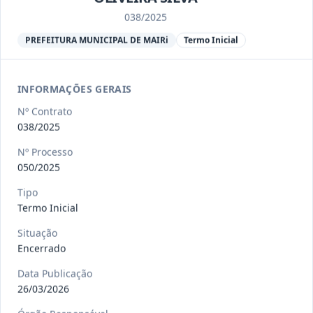
Ver detalhes
Situação
:
Encerrado
038/2025
PREFEITURA MUNICIPAL DE MAIRi
Termo Inicial
013/2023
Constitui o objeto do presente
contrato a contratação de emp
...
Termo
INFORMAÇÕES GERAIS
Inicial
Nº Contrato
Data
:
04/08/2026
Ver detalhes
Situação
:
Encerrado
038/2025
Nº Processo
050/2025
012-
Contratação de orquestra filarmônica,
Tipo
2023
para apresentação musi
...
Termo Inicial
Termo
Inicial
Situação
Encerrado
Data
:
04/08/2026
Ver detalhes
Situação
:
Encerrado
Data Publicação
26/03/2026