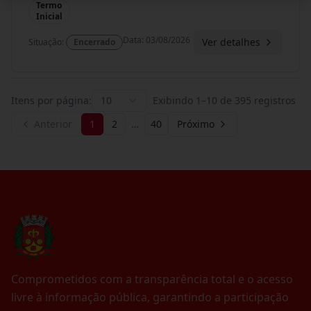
Termo
Inicial
Data
:
03/08/2026
Ver detalhes
Situação
:
Encerrado
Itens por página:
10
Exibindo
1
–
10
de
395
registros
Anterior
1
2
…
40
Próximo
Comprometidos com a transparência total e o acesso
livre à informação pública, garantindo a participação