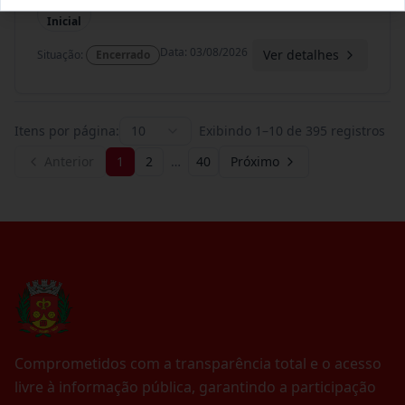
Termo
Inicial
Data
:
03/08/2026
Ver detalhes
Situação
:
Encerrado
Itens por página:
10
Exibindo
1
–
10
de
395
registros
Anterior
1
2
…
40
Próximo
Comprometidos com a transparência total e o acesso
livre à informação pública, garantindo a participação