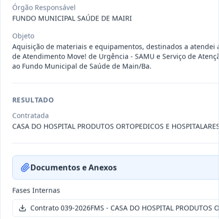
011-
Contratação de empresa especializada
Órgão Responsável
2023
na realização de evento
...
FUNDO MUNICIPAL SAÚDE DE MAIRI
Termo
Objeto
Inicial
Aquisição de materiais e equipamentos, destinados a atendei 
Data
:
04/08/2026
de Atendimento Move! de Urgência - SAMU e Serviço de Atençã
Ver detalhes
Situação
:
Encerrado
ao Fundo Municipal de Saúde de Main/Ba.
RESULTADO
010-
Constitui o objeto do presente
2023
contrato é a Contratação de e
...
Contratada
CASA DO HOSPITAL PRODUTOS ORTOPEDICOS E HOSPITALARES
Termo
Inicial
Data
:
03/08/2026
Ver detalhes
Situação
:
Encerrado
Documentos e Anexos
Fases Internas
009-
Contratação de pessoa jurídica para
Contrato 039-2026FMS - CASA DO HOSPITAL PRODUTOS 
2023
prestação de serviços de
...