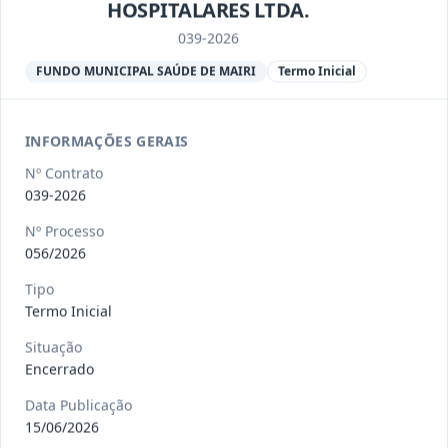
Ver detalhes
Situação
:
Encerrado
HOSPITALARES LTDA.
039-2026
FUNDO MUNICIPAL SAÚDE DE MAIRI
Termo Inicial
013/2023
Constitui o objeto do presente
contrato a contratação de emp
...
Termo
Inicial
INFORMAÇÕES GERAIS
Data
:
04/08/2026
Ver detalhes
Nº Contrato
Situação
:
Encerrado
039-2026
Nº Processo
056/2026
012-
Contratação de orquestra filarmônica,
2023
para apresentação musi
...
Tipo
Termo Inicial
Termo
Inicial
Situação
Data
:
04/08/2026
Ver detalhes
Encerrado
Situação
:
Encerrado
Data Publicação
15/06/2026