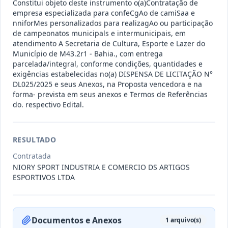
Constitui objeto deste instrumento o(a)Contratação de
011-
Contratação de empresa especializada
empresa especializada para confeCgAo de camiSaa e
2023
na realização de evento
...
nniforMes personalizados para realizagAo ou participação
Termo
de campeonatos municipals e intermunicipais, em
Inicial
atendimento A Secretaria de Cultura, Esporte e Lazer do
Município de M43.2r1 - Bahia., com entrega
Data
:
04/08/2026
Ver detalhes
Situação
:
Encerrado
parcelada/integral, conforme condições, quantidades e
exigências estabelecidas no(a) DISPENSA DE LICITAÇÃO N°
DL025/2025 e seus Anexos, na Proposta vencedora e na
forma- prevista em seus anexos e Termos de Referências
do. respectivo Edital.
010-
Constitui o objeto do presente
2023
contrato é a Contratação de e
...
Termo
RESULTADO
Inicial
Contratada
Data
:
03/08/2026
Ver detalhes
Situação
:
Encerrado
NIORY SPORT INDUSTRIA E COMERCIO DS ARTIGOS
ESPORTIVOS LTDA
009-
Contratação de pessoa jurídica para
2023
prestação de serviços de
...
Documentos e Anexos
1
arquivo(s)