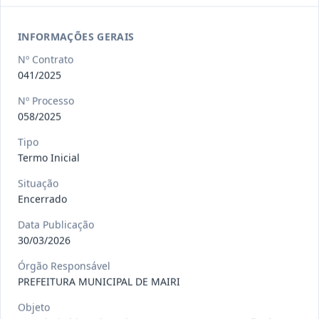
Ver detalhes
Situação
:
Encerrado
INFORMAÇÕES GERAIS
Nº Contrato
013/2023
Constitui o objeto do presente
041/2025
contrato a contratação de emp
...
Termo
Inicial
Nº Processo
058/2025
Data
:
04/08/2026
Ver detalhes
Situação
:
Encerrado
Tipo
Termo Inicial
Situação
012-
Contratação de orquestra filarmônica,
Encerrado
2023
para apresentação musi
...
Data Publicação
Termo
Inicial
30/03/2026
Data
:
04/08/2026
Ver detalhes
Situação
:
Encerrado
Órgão Responsável
PREFEITURA MUNICIPAL DE MAIRI
Objeto