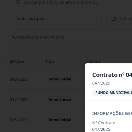
Todos os tipos
Data in
10
resultado
s
encontrado
s
Nº/Ano
Tipo
Objeto
Contrato nº 
018-2023
Contratação de empresa
Termo Inicial
047/2025
FUNDO MUNICIPAL 
017-2023
Contratação de empresa
Termo Inicial
INFORMAÇÕES GE
016-2023
prestação de serviços
Termo Inicial
Nº Contrato
047/2025