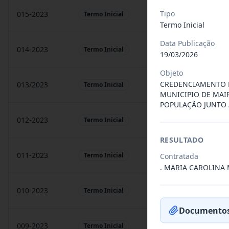
Tipo
015-2023
prestação de sarvigos
Termo Inicial
Termo Inicial
Data Publicação
014-2023
Locação de sonorização
Termo Inicial
19/03/2026
Objeto
CREDENCIAMENTO D
013/2023
Constitui o objeto do 
Termo Inicial
MUNICIPIO DE MAI
POPULAÇÃO JUNTO 
012-2023
Contratação de orquest
Termo Inicial
RESULTADO
011-2023
Contratação de empres
Termo Inicial
Contratada
. MARIA CAROLINA
010-2023
Constitui o objeto do 
Termo Inicial
Documentos
009-2023
Contratação de pessoa 
Termo Inicial