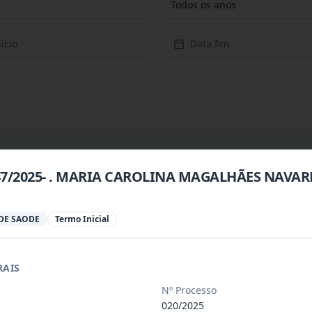
Todos os anos
ício
Data fim
047/2025- . MARIA CAROLINA MAGALHÃES NAVA
 especializada para prestação de servi
...
DE SAODE
Termo Inicial
 especializada para a disponibilização
...
RAIS
 de saúde, de forma complementar junto
...
Nº Processo
020/2025