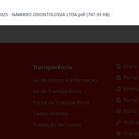
-2025 - NAVARRO ODONTOLOGIA LTDA.pdf
(747.33 KB)
Diario 
Transparência
Portal
Lei de Acesso à Informação
Emend
Lei de Transparência
Portal
Portal da Transparência
Portal
Dados Abertos
Notíci
Prestação de Contas
Transp