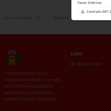
Fases Internas
Contrato 047
Itens por página:
10
Exibindo
1
–
10
de
395
registros
Links
Mapa do Site
Comprometidos com a
transparência total e o acesso
livre à informação pública,
garantindo a participação
cidadã na gestão municipal.