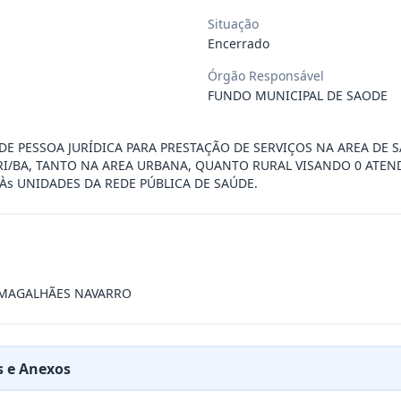
Situação
 de saúde, de forma complementar junto
...
Encerrado
Órgão Responsável
 de pequeno porte e artista musical de
...
FUNDO MUNICIPAL DE SAODE
E PESSOA JURÍDICA PARA PRESTAÇÃO DE SERVIÇOS NA AREA DE 
presente contrato a contratação de emp
...
RI/BA, TANTO NA AREA URBANA, QUANTO RURAL VISANDO 0 ATE
Às UNIDADES DA REDE PÚBLICA DE SAÚDE.
ra filarmônica, para apresentação musi
...
a especializada na realização de evento
...
 MAGALHÃES NAVARRO
presente contrato é a Contratação de e
...
 e Anexos
jurídica para prestação de serviços de
...