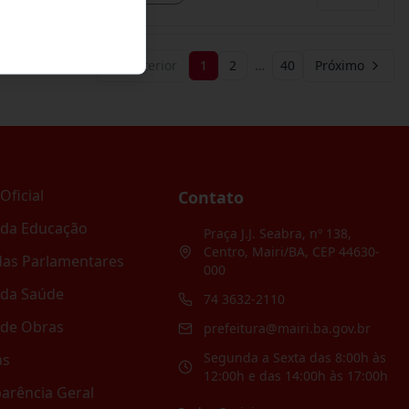
Anterior
1
2
…
40
Próximo
Oficial
Contato
 da Educação
Praça J.J. Seabra, nº 138,
Centro, Mairi/BA, CEP 44630-
as Parlamentares
000
 da Saúde
74 3632-2110
 de Obras
prefeitura@mairi.ba.gov.br
Segunda a Sexta das 8:00h às
as
12:00h e das 14:00h às 17:00h
arência Geral