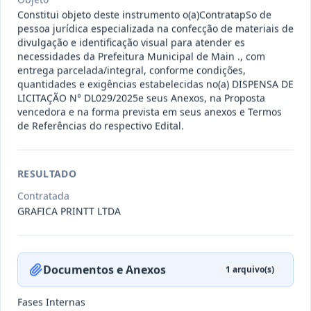
011-
Contratação de empresa especializada
Constitui objeto deste instrumento o(a)ContratapSo de
2023
na realização de evento
...
pessoa jurídica especializada na confecção de materiais de
divulgação e identificação visual para atender es
Termo
Inicial
necessidades da Prefeitura Municipal de Main ., com
entrega parcelada/integral, conforme condições,
Data
:
04/08/2026
Ver detalhes
Situação
:
Encerrado
quantidades e exigências estabelecidas no(a) DISPENSA DE
LICITAÇÃO N° DL029/2025e seus Anexos, na Proposta
vencedora e na forma prevista em seus anexos e Termos
de Referências do respectivo Edital.
010-
Constitui o objeto do presente
2023
contrato é a Contratação de e
...
RESULTADO
Termo
Inicial
Contratada
GRAFICA PRINTT LTDA
Data
:
03/08/2026
Ver detalhes
Situação
:
Encerrado
Documentos e Anexos
1
arquivo(s)
009-
Contratação de pessoa jurídica para
2023
prestação de serviços de
...
Fases Internas