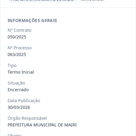
Ver detalhes
Situação
:
Encerrado
INFORMAÇÕES GERAIS
013/2023
Constitui o objeto do presente
Nº Contrato
contrato a contratação de emp
...
Termo
050/2025
Inicial
Nº Processo
Data
:
04/08/2026
Ver detalhes
Situação
:
Encerrado
063/2025
Tipo
Termo Inicial
012-
Contratação de orquestra filarmônica,
Situação
2023
para apresentação musi
...
Encerrado
Termo
Data Publicação
Inicial
30/03/2026
Data
:
04/08/2026
Ver detalhes
Situação
:
Encerrado
Órgão Responsável
PREFEITURA MUNICIPAL DE MAIRI
Objeto