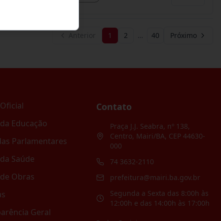
Anterior
1
2
…
40
Próximo
Oficial
Contato
 da Educação
Praça J.J. Seabra, nº 138,
Centro, Mairi/BA, CEP 44630-
as Parlamentares
000
 da Saúde
74 3632-2110
 de Obras
prefeitura@mairi.ba.gov.br
Segunda a Sexta das 8:00h às
as
12:00h e das 14:00h às 17:00h
arência Geral