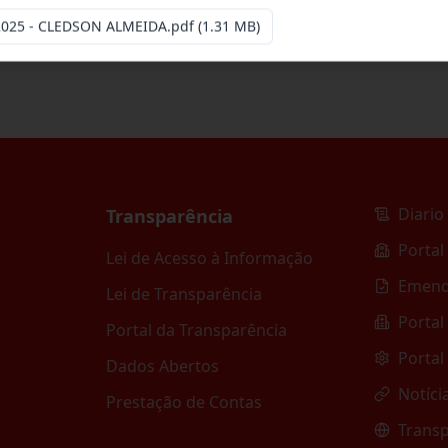
2025 - CLEDSON ALMEIDA.pdf
(1.31 MB)
Diario 
Transparência
Portal
Lei de Acesso à Informação
Emend
Lei de Transparência
Portal
Portal da Transparência
Portal
Dados Abertos
Notíci
Prestação de Contas
Transp