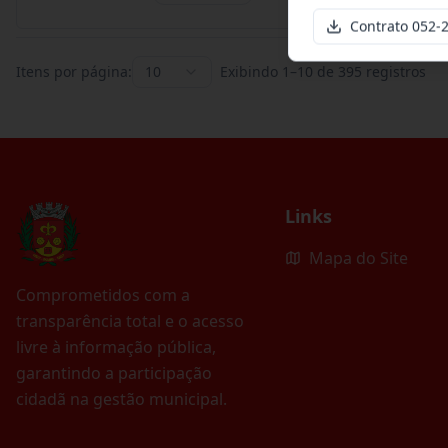
Contrato 052-
Itens por página:
10
Exibindo
1
–
10
de
395
registros
Links
Mapa do Site
Comprometidos com a
transparência total e o acesso
livre à informação pública,
garantindo a participação
cidadã na gestão municipal.