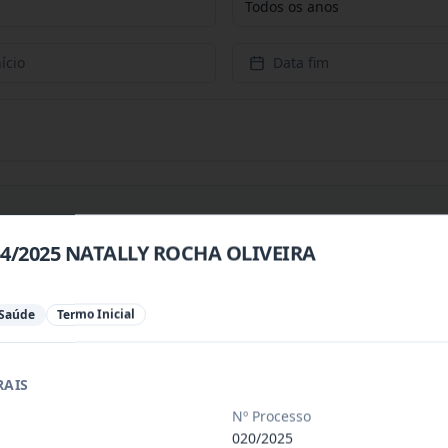
Todos os anos
ício
Data fim
054/2025 NATALLY ROCHA OLIVEIRA
 especializada para prestação de servi
...
 Saúde
Termo Inicial
 especializada para a disponibilização
...
RAIS
 de saúde, de forma complementar junto
...
Nº Processo
020/2025