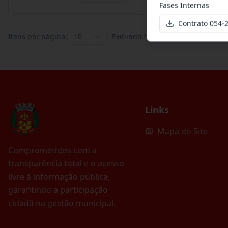
Fases Internas
Contrato 054-
Itens por página:
10
Exibindo
1
–
10
de
395
registros
Links
Mapa do Site
Comprometidos com a
transparência total e o acesso
livre à informação pública,
garantindo a participação
cidadã na gestão municipal.