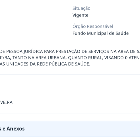
Situação
 de saúde, de forma complementar junto
...
Vigente
Órgão Responsável
 de pequeno porte e artista musical de
...
Fundo Municipal de Saúde
E PESSOA JURÍDICA PARA PRESTAÇÃO DE SERVIÇOS NA AREA DE 
presente contrato a contratação de emp
...
RI/BA, TANTO NA AREA URBANA, QUANTO RURAL, VISANDO 0 ATE
AS UNIDADES DA REDE PÚBLICA DE SAÚDE.
ra filarmônica, para apresentação musi
...
a especializada na realização de evento
...
IVEIRA
presente contrato é a Contratação de e
...
 e Anexos
jurídica para prestação de serviços de
...