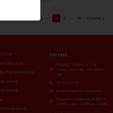
Anterior
1
2
…
40
Próximo
Oficial
Contato
 da Educação
Praça J.J. Seabra, nº 138,
Centro, Mairi/BA, CEP 44630-
as Parlamentares
000
 da Saúde
74 3632-2110
 de Obras
prefeitura@mairi.ba.gov.br
Segunda a Sexta das 8:00h às
as
12:00h e das 14:00h às 17:00h
arência Geral