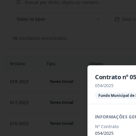
Todos os tipos
Data in
10
resultado
s
encontrado
s
Nº/Ano
Tipo
Objeto
Contrato nº 
018-2023
Contratação de empresa
Termo Inicial
054/2025
Fundo Municipal de
017-2023
Contratação de empresa
Termo Inicial
INFORMAÇÕES GE
016-2023
prestação de serviços
Termo Inicial
Nº Contrato
054/2025