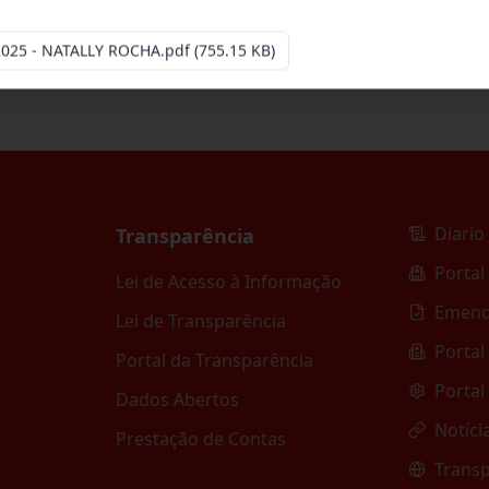
2025 - NATALLY ROCHA.pdf
(755.15 KB)
Diario 
Transparência
Portal
Lei de Acesso à Informação
Emend
Lei de Transparência
Portal
Portal da Transparência
Portal
Dados Abertos
Notíci
Prestação de Contas
Transp