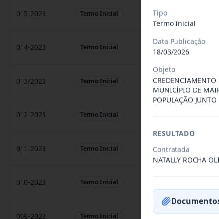
Tipo
015-2023
prestação de sarvigos
Termo Inicial
Termo Inicial
Data Publicação
014-2023
Locação de sonorização
Termo Inicial
18/03/2026
Objeto
CREDENCIAMENTO D
013/2023
Constitui o objeto do 
Termo Inicial
MUNICÍPIO DE MAI
POPULAÇÃO JUNTO 
012-2023
Contratação de orquest
Termo Inicial
RESULTADO
011-2023
Contratação de empres
Termo Inicial
Contratada
NATALLY ROCHA OL
010-2023
Constitui o objeto do 
Termo Inicial
Documentos
009-2023
Contratação de pessoa 
Termo Inicial