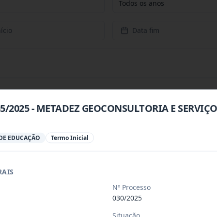
Todos os anos
ício
Data fim
055/2025 - METADEZ GEOCONSULTORIA E SERVIÇ
 especializada para prestação de servi
...
DE EDUCAÇÃO
Termo Inicial
 especializada para a disponibilização
...
RAIS
Nº Processo
 de saúde, de forma complementar junto
...
030/2025
Situação