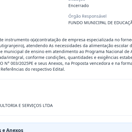
Encerrado
 de saúde, de forma complementar junto
...
Órgão Responsável
FUNDO MUNICIPAL DE EDUCAÇ
 de pequeno porte e artista musical de
...
ste instrumento o(a)contratação de empresa especializada no forn
frutigranjeiro), atendendo As necessidades da alimentação escolar 
presente contrato a contratação de emp
...
de municipal de ensino em atendimento ao Programa Nacional de A
da/integral, conforme condições, quantidades e exigências estabe
N° 003/2025PE e seus Anexos, na Proposta vencedora e na forma
Referências do respectivo Edital.
ra filarmônica, para apresentação musi
...
a especializada na realização de evento
...
LTORIA E SERVIÇOS LTDA
presente contrato é a Contratação de e
...
 e Anexos
jurídica para prestação de serviços de
...