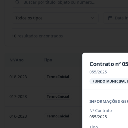
Todos os tipos
Data in
10
resultado
s
encontrado
s
Nº/Ano
Tipo
Objeto
Contrato nº 
055/2025
018-2023
Contratação de empresa
Termo Inicial
FUNDO MUNICIPAL 
017-2023
Contratação de empresa
Termo Inicial
INFORMAÇÕES GE
Nº Contrato
016-2023
prestação de serviços
Termo Inicial
055/2025
Tipo