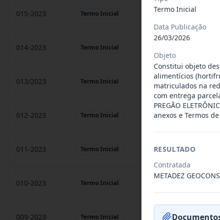
Termo Inicial
015-2023
prestação de sarvigos
Termo Inicial
Data Publicação
26/03/2026
014-2023
Locação de sonorização
Termo Inicial
Objeto
Constitui objeto de
alimentícios (horti
013/2023
Constitui o objeto do 
Termo Inicial
matriculados na re
com entrega parcela
PREGÃO ELETRÔNICO 
anexos e Termos de 
012-2023
Contratação de orquest
Termo Inicial
RESULTADO
011-2023
Contratação de empres
Termo Inicial
Contratada
METADEZ GEOCONSU
010-2023
Constitui o objeto do 
Termo Inicial
Documentos
009-2023
Contratação de pessoa 
Termo Inicial