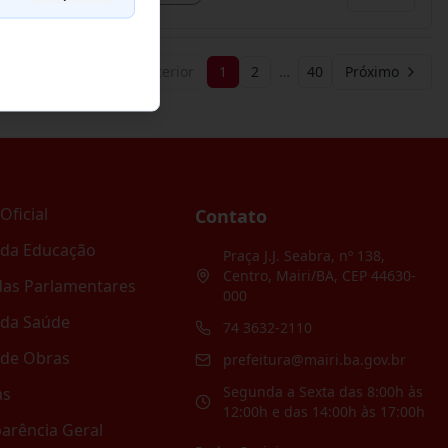
Anterior
1
2
…
40
Próximo
Oficial
Contato
 da Educação
Praça J.J. Seabra, nº 138,
Centro, Mairi/BA, CEP 44630-
as Parlamentares
000
 da Saúde
74 3632-2110
 de Obras
prefeitura@mairi.ba.gov.br
Segunda a Sexta das 8:00h às
as
12:00h e das 14:00h às 17:00h
arência Geral