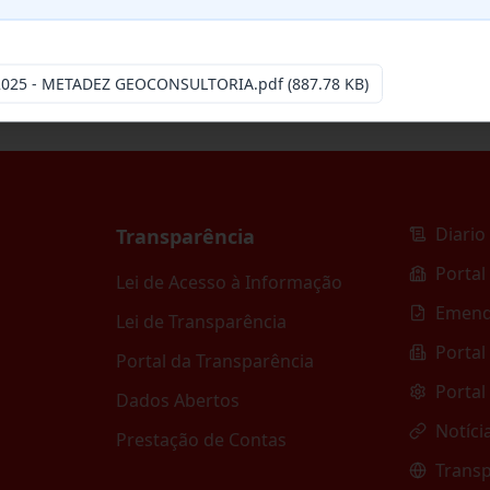
-2025 - METADEZ GEOCONSULTORIA.pdf
(887.78 KB)
Diario 
Transparência
Portal
Lei de Acesso à Informação
Emend
Lei de Transparência
Portal
Portal da Transparência
Portal
Dados Abertos
Notíci
Prestação de Contas
Transp