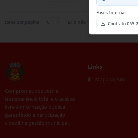
Fases Internas
Itens por página:
10
Exibindo
1
–
10
de
395
registros
Contrato 055
Links
Mapa do Site
Comprometidos com a
transparência total e o acesso
livre à informação pública,
garantindo a participação
cidadã na gestão municipal.