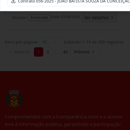
Contrato 056-2025 - JOÃO BATISTA SOUZA DA CONCEIÇÃO
Termo
Inicial
Data
:
03/08/2026
Ver detalhes
Situação
:
Encerrado
Itens por página:
10
Exibindo
1
–
10
de
395
registros
Anterior
1
2
…
40
Próximo
Comprometidos com a transparência total e o acesso
livre à informação pública, garantindo a participação