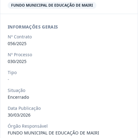
Ver detalhes
Situação
:
Encerrado
FUNDO MUNICIPAL DE EDUCAÇÃO DE MAIRI
INFORMAÇÕES GERAIS
013/2023
Constitui o objeto do presente
contrato a contratação de emp
...
Nº Contrato
Termo
Inicial
056/2025
Data
:
04/08/2026
Ver detalhes
Situação
:
Encerrado
Nº Processo
030/2025
Tipo
-
012-
Contratação de orquestra filarmônica,
2023
para apresentação musi
...
Situação
Encerrado
Termo
Inicial
Data Publicação
Data
:
04/08/2026
Ver detalhes
Situação
:
Encerrado
30/03/2026
Órgão Responsável
FUNDO MUNICIPAL DE EDUCAÇÃO DE MAIRI