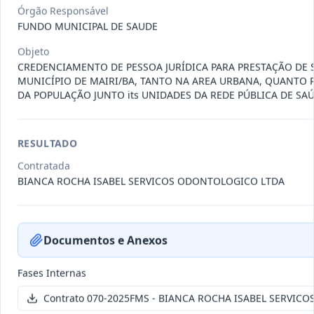
011-
Contratação de empresa especializada
Órgão Responsável
2023
na realização de evento
...
FUNDO MUNICIPAL DE SAUDE
Termo
Objeto
Inicial
CREDENCIAMENTO DE PESSOA JURÍDICA PARA PRESTAÇÃO DE 
Data
:
04/08/2026
MUNICÍPIO DE MAIRI/BA, TANTO NA AREA URBANA, QUANTO 
Ver detalhes
Situação
:
Encerrado
DA POPULAÇÃO JUNTO its UNIDADES DA REDE PÚBLICA DE SAÚ
RESULTADO
010-
Constitui o objeto do presente
2023
contrato é a Contratação de e
...
Contratada
BIANCA ROCHA ISABEL SERVICOS ODONTOLOGICO LTDA
Termo
Inicial
Data
:
03/08/2026
Ver detalhes
Situação
:
Encerrado
Documentos e Anexos
Fases Internas
009-
Contratação de pessoa jurídica para
Contrato 070-2025FMS - BIANCA ROCHA ISABEL SERVIC
2023
prestação de serviços de
...