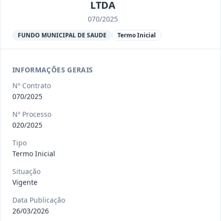
Ver detalhes
Situação
:
Encerrado
LTDA
070/2025
FUNDO MUNICIPAL DE SAUDE
Termo Inicial
013/2023
Constitui o objeto do presente
contrato a contratação de emp
...
Termo
Inicial
INFORMAÇÕES GERAIS
Data
:
04/08/2026
Ver detalhes
Nº Contrato
Situação
:
Encerrado
070/2025
Nº Processo
020/2025
012-
Contratação de orquestra filarmônica,
2023
para apresentação musi
...
Tipo
Termo Inicial
Termo
Inicial
Situação
Data
:
04/08/2026
Ver detalhes
Vigente
Situação
:
Encerrado
Data Publicação
26/03/2026