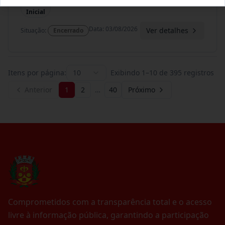
Termo
Inicial
Data
:
03/08/2026
Ver detalhes
Situação
:
Encerrado
Itens por página:
10
Exibindo
1
–
10
de
395
registros
Anterior
1
2
…
40
Próximo
Comprometidos com a transparência total e o acesso
livre à informação pública, garantindo a participação