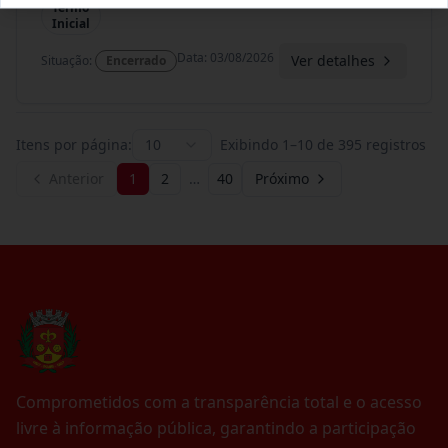
Termo
Inicial
Data
:
03/08/2026
Ver detalhes
Situação
:
Encerrado
Itens por página:
10
Exibindo
1
–
10
de
395
registros
Anterior
1
2
…
40
Próximo
Comprometidos com a transparência total e o acesso
livre à informação pública, garantindo a participação