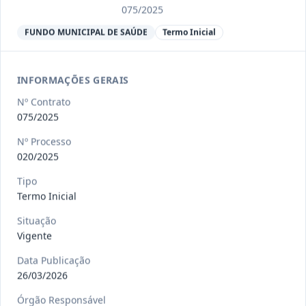
Ver detalhes
Situação
:
Encerrado
075/2025
FUNDO MUNICIPAL DE SAÚDE
Termo Inicial
013/2023
Constitui o objeto do presente
contrato a contratação de emp
...
INFORMAÇÕES GERAIS
Termo
Inicial
Nº Contrato
Data
:
04/08/2026
075/2025
Ver detalhes
Situação
:
Encerrado
Nº Processo
020/2025
012-
Contratação de orquestra filarmônica,
Tipo
Termo Inicial
2023
para apresentação musi
...
Termo
Situação
Inicial
Vigente
Data
:
04/08/2026
Ver detalhes
Situação
:
Encerrado
Data Publicação
26/03/2026
Órgão Responsável