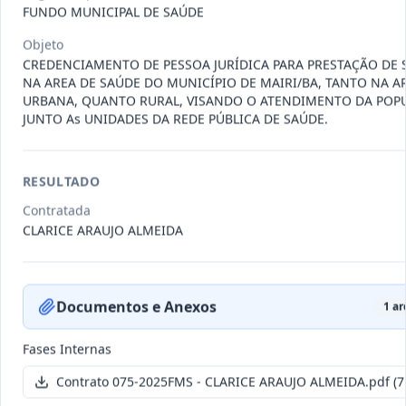
011-
Contratação de empresa especializada
FUNDO MUNICIPAL DE SAÚDE
2023
na realização de evento
...
Objeto
Termo
CREDENCIAMENTO DE PESSOA JURÍDICA PARA PRESTAÇÃO DE 
Inicial
NA AREA DE SAÚDE DO MUNICÍPIO DE MAIRI/BA, TANTO NA A
URBANA, QUANTO RURAL, VISANDO O ATENDIMENTO DA POP
Data
:
04/08/2026
Ver detalhes
Situação
:
Encerrado
JUNTO As UNIDADES DA REDE PÚBLICA DE SAÚDE.
RESULTADO
010-
Constitui o objeto do presente
2023
contrato é a Contratação de e
...
Contratada
CLARICE ARAUJO ALMEIDA
Termo
Inicial
Data
:
03/08/2026
Ver detalhes
Situação
:
Encerrado
Documentos e Anexos
1
ar
Fases Internas
009-
Contratação de pessoa jurídica para
Contrato 075-2025FMS - CLARICE ARAUJO ALMEIDA.pdf
(7
2023
prestação de serviços de
...