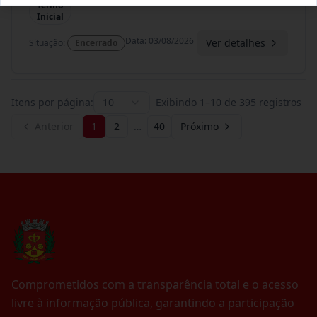
Termo
Inicial
Data
:
03/08/2026
Ver detalhes
Situação
:
Encerrado
Itens por página:
10
Exibindo
1
–
10
de
395
registros
Anterior
1
2
…
40
Próximo
Comprometidos com a transparência total e o acesso
livre à informação pública, garantindo a participação