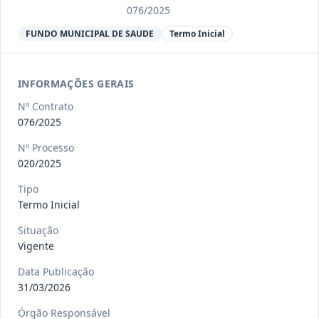
Ver detalhes
Situação
:
Encerrado
076/2025
FUNDO MUNICIPAL DE SAUDE
Termo Inicial
013/2023
Constitui o objeto do presente
contrato a contratação de emp
...
INFORMAÇÕES GERAIS
Termo
Inicial
Nº Contrato
Data
:
04/08/2026
076/2025
Ver detalhes
Situação
:
Encerrado
Nº Processo
020/2025
012-
Contratação de orquestra filarmônica,
Tipo
Termo Inicial
2023
para apresentação musi
...
Termo
Situação
Inicial
Vigente
Data
:
04/08/2026
Ver detalhes
Situação
:
Encerrado
Data Publicação
31/03/2026
Órgão Responsável