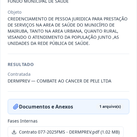
FUNDO MUNICIPAL DE SAÚDE
011-
Contratação de empresa especializada
2023
na realização de evento
...
Objeto
CREDENCIAMENTO DE PESSOA JURIDICA PARA PRESTAÇÃO
Termo
Inicial
DE SERVIÇOS NA AREA DE SAÚDE DO MUNICÍPIO DE
MAIRUBA, TANTO NA AREA URBANA, QUANTO RURAL,
Data
:
04/08/2026
Ver detalhes
Situação
:
Encerrado
VISANDO O ATENDIMENTO DA POPULAÇÃO JUNTO ,AS
UNIDADES DA REDE PÚBLICA DE SAÚDE.
010-
Constitui o objeto do presente
RESULTADO
2023
contrato é a Contratação de e
...
Contratada
Termo
DERMPREV — COMBATE AO CANCER DE PELE LTDA
Inicial
Data
:
03/08/2026
Ver detalhes
Situação
:
Encerrado
Documentos e Anexos
1
arquivo(s)
Fases Internas
009-
Contratação de pessoa jurídica para
2023
prestação de serviços de
...
Contrato 077-2025FMS - DERMPREV.pdf
(1.02 MB)