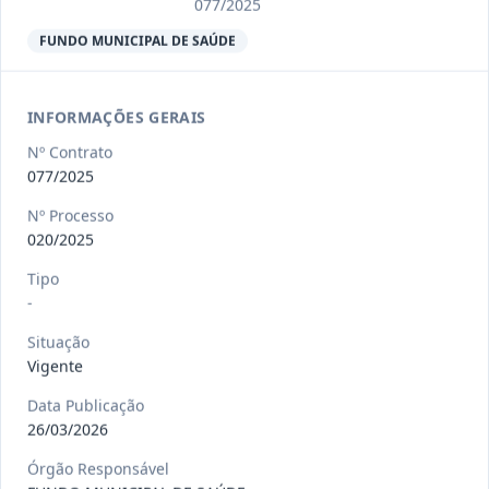
Ver detalhes
Situação
:
Encerrado
077/2025
FUNDO MUNICIPAL DE SAÚDE
013/2023
Constitui o objeto do presente
INFORMAÇÕES GERAIS
contrato a contratação de emp
...
Termo
Inicial
Nº Contrato
077/2025
Data
:
04/08/2026
Ver detalhes
Situação
:
Encerrado
Nº Processo
020/2025
Tipo
012-
Contratação de orquestra filarmônica,
-
2023
para apresentação musi
...
Situação
Termo
Inicial
Vigente
Data
:
04/08/2026
Ver detalhes
Situação
:
Encerrado
Data Publicação
26/03/2026
Órgão Responsável