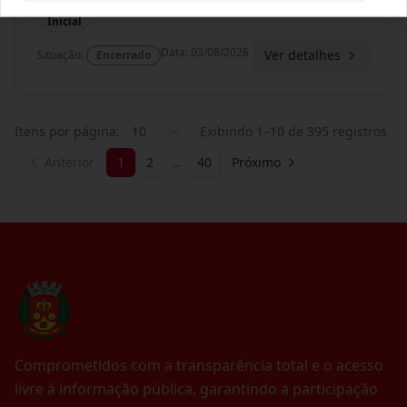
Termo
Inicial
Data
:
03/08/2026
Ver detalhes
Situação
:
Encerrado
Itens por página:
10
Exibindo
1
–
10
de
395
registros
Anterior
1
2
…
40
Próximo
Comprometidos com a transparência total e o acesso
livre à informação pública, garantindo a participação