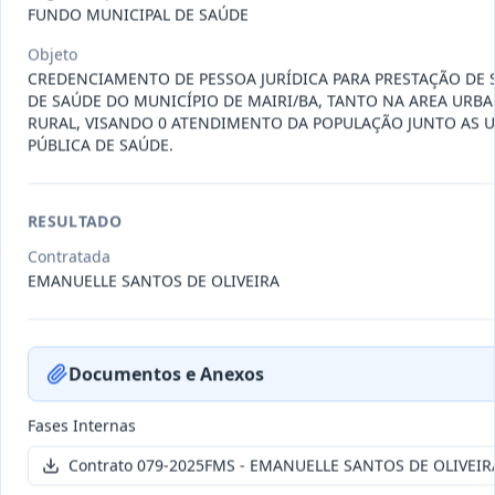
011-
Contratação de empresa especializada
FUNDO MUNICIPAL DE SAÚDE
2023
na realização de evento
...
Objeto
Termo
CREDENCIAMENTO DE PESSOA JURÍDICA PARA PRESTAÇÃO DE 
Inicial
DE SAÚDE DO MUNICÍPIO DE MAIRI/BA, TANTO NA AREA URB
RURAL, VISANDO 0 ATENDIMENTO DA POPULAÇÃO JUNTO AS 
Data
:
04/08/2026
Ver detalhes
Situação
:
Encerrado
PÚBLICA DE SAÚDE.
RESULTADO
010-
Constitui o objeto do presente
2023
contrato é a Contratação de e
...
Contratada
EMANUELLE SANTOS DE OLIVEIRA
Termo
Inicial
Data
:
03/08/2026
Ver detalhes
Situação
:
Encerrado
Documentos e Anexos
Fases Internas
009-
Contratação de pessoa jurídica para
Contrato 079-2025FMS - EMANUELLE SANTOS DE OLIVEIR
2023
prestação de serviços de
...