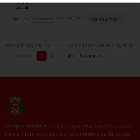
Termo
Inicial
Data
:
03/08/2026
Ver detalhes
Situação
:
Encerrado
Itens por página:
10
Exibindo
1
–
10
de
395
registros
Anterior
1
2
…
40
Próximo
Comprometidos com a transparência total e o acesso
livre à informação pública, garantindo a participação