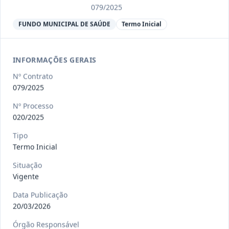
Ver detalhes
Situação
:
Encerrado
079/2025
FUNDO MUNICIPAL DE SAÚDE
Termo Inicial
013/2023
Constitui o objeto do presente
contrato a contratação de emp
...
INFORMAÇÕES GERAIS
Termo
Inicial
Nº Contrato
Data
:
04/08/2026
079/2025
Ver detalhes
Situação
:
Encerrado
Nº Processo
020/2025
012-
Contratação de orquestra filarmônica,
Tipo
Termo Inicial
2023
para apresentação musi
...
Termo
Situação
Inicial
Vigente
Data
:
04/08/2026
Ver detalhes
Situação
:
Encerrado
Data Publicação
20/03/2026
Órgão Responsável