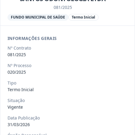
Ver detalhes
Situação
:
Encerrado
081/2025
FUNDO MUNICIPAL DE SAÚDE
Termo Inicial
013/2023
Constitui o objeto do presente
contrato a contratação de emp
...
Termo
INFORMAÇÕES GERAIS
Inicial
Nº Contrato
Data
:
04/08/2026
Ver detalhes
Situação
:
Encerrado
081/2025
Nº Processo
020/2025
012-
Contratação de orquestra filarmônica,
Tipo
2023
para apresentação musi
...
Termo Inicial
Termo
Inicial
Situação
Vigente
Data
:
04/08/2026
Ver detalhes
Situação
:
Encerrado
Data Publicação
31/03/2026