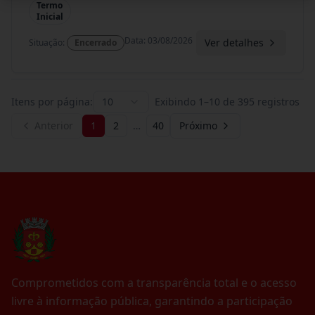
Termo
Inicial
Data
:
03/08/2026
Ver detalhes
Situação
:
Encerrado
Itens por página:
10
Exibindo
1
–
10
de
395
registros
Anterior
1
2
…
40
Próximo
Comprometidos com a transparência total e o acesso
livre à informação pública, garantindo a participação