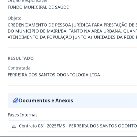
Órgão Responsável
011-
Contratação de empresa especializada
FUNDO MUNICIPAL DE SAÚDE
2023
na realização de evento
...
Objeto
Termo
Inicial
CREDENCIAMENTO DE PESSOA JURÍDICA PARA PRESTAÇÃO DE 
DO MUNICÍPIO DE MAIRI/BA, TANTO NA AREA URBANA, QUAN
Data
:
04/08/2026
Ver detalhes
Situação
:
Encerrado
ATENDIMENTO DA POPULAÇÃO JUNTO As UNIDADES DA REDE P
RESULTADO
010-
Constitui o objeto do presente
Contratada
2023
contrato é a Contratação de e
...
FERREIRA DOS SANTOS ODONTOLOGIA LTDA
Termo
Inicial
Data
:
03/08/2026
Ver detalhes
Situação
:
Encerrado
Documentos e Anexos
Fases Internas
009-
Contratação de pessoa jurídica para
Contrato 081-2025FMS - FERREIRA DOS SANTOS ODONTO
2023
prestação de serviços de
...