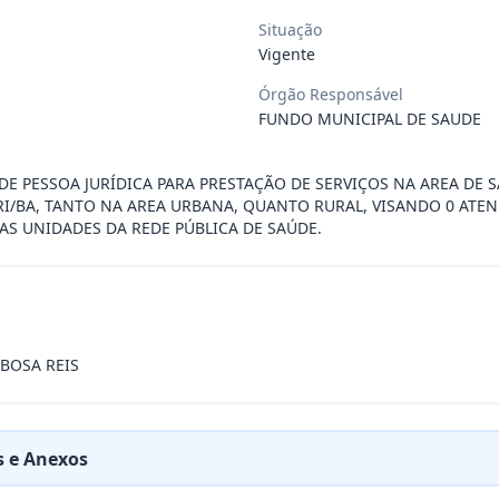
Situação
 de saúde, de forma complementar junto
...
Vigente
Órgão Responsável
 de pequeno porte e artista musical de
...
FUNDO MUNICIPAL DE SAUDE
E PESSOA JURÍDICA PARA PRESTAÇÃO DE SERVIÇOS NA AREA DE 
presente contrato a contratação de emp
...
RI/BA, TANTO NA AREA URBANA, QUANTO RURAL, VISANDO 0 ATE
AS UNIDADES DA REDE PÚBLICA DE SAÚDE.
ra filarmônica, para apresentação musi
...
a especializada na realização de evento
...
BOSA REIS
presente contrato é a Contratação de e
...
 e Anexos
jurídica para prestação de serviços de
...