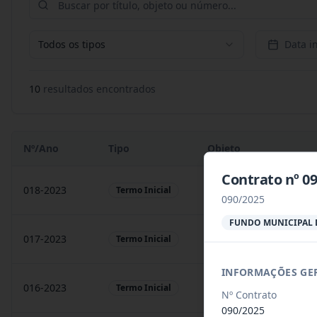
Todos os tipos
Data in
10
resultado
s
encontrado
s
Nº/Ano
Tipo
Objeto
Contrato nº 0
018-2023
Contratação de empresa
Termo Inicial
090/2025
FUNDO MUNICIPAL 
017-2023
Contratação de empresa
Termo Inicial
INFORMAÇÕES GE
016-2023
prestação de serviços
Termo Inicial
Nº Contrato
090/2025