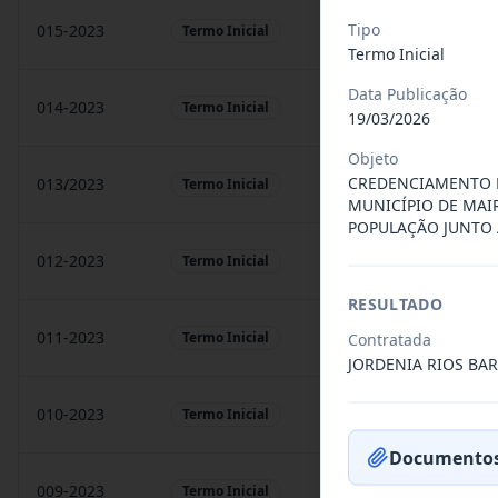
Tipo
015-2023
prestação de sarvigos
Termo Inicial
Termo Inicial
Data Publicação
014-2023
Locação de sonorização
Termo Inicial
19/03/2026
Objeto
CREDENCIAMENTO D
013/2023
Constitui o objeto do 
Termo Inicial
MUNICÍPIO DE MAI
POPULAÇÃO JUNTO 
012-2023
Contratação de orquest
Termo Inicial
RESULTADO
011-2023
Contratação de empres
Termo Inicial
Contratada
JORDENIA RIOS BAR
010-2023
Constitui o objeto do 
Termo Inicial
Documentos
009-2023
Contratação de pessoa 
Termo Inicial