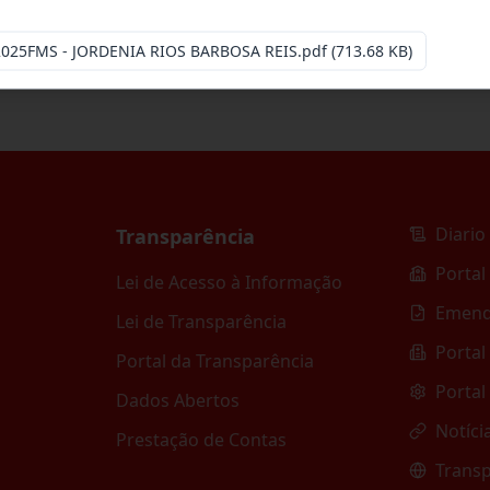
2025FMS - JORDENIA RIOS BARBOSA REIS.pdf
(713.68 KB)
Diario 
Transparência
Portal
Lei de Acesso à Informação
Emend
Lei de Transparência
Portal
Portal da Transparência
Portal
Dados Abertos
Notíci
Prestação de Contas
Transp