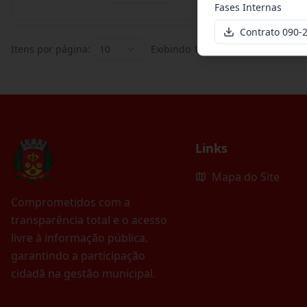
Fases Internas
Contrato 090-
Itens por página:
10
Exibindo
1
–
10
de
395
registros
Links
Mapa do Site
Comprometidos com a
transparência total e o acesso
livre à informação pública,
garantindo a participação
cidadã na gestão municipal.