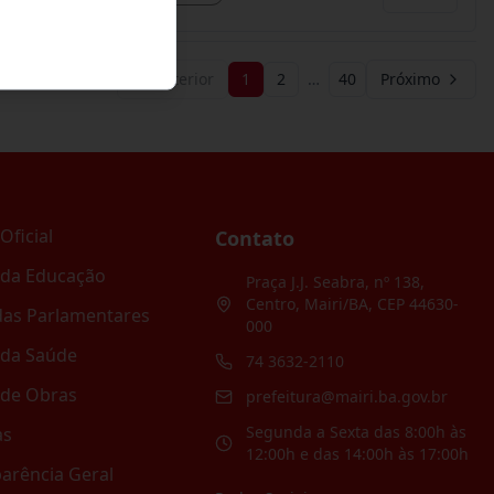
Anterior
1
2
…
40
Próximo
Oficial
Contato
 da Educação
Praça J.J. Seabra, nº 138,
Centro, Mairi/BA, CEP 44630-
as Parlamentares
000
 da Saúde
74 3632-2110
 de Obras
prefeitura@mairi.ba.gov.br
Segunda a Sexta das 8:00h às
as
12:00h e das 14:00h às 17:00h
arência Geral