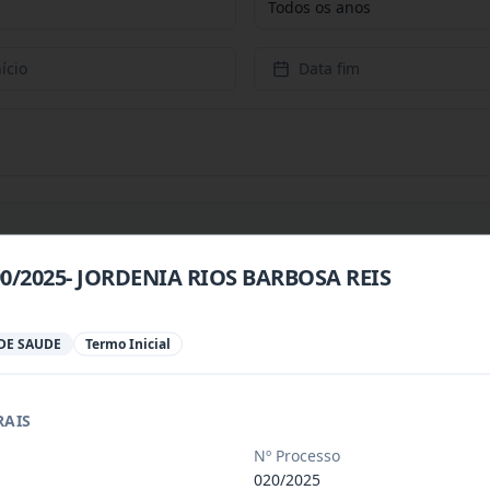
Todos os anos
ício
Data fim
90/2025- JORDENIA RIOS BARBOSA REIS
 especializada para prestação de servi
...
DE SAUDE
Termo Inicial
 especializada para a disponibilização
...
RAIS
 de saúde, de forma complementar junto
...
Nº Processo
020/2025