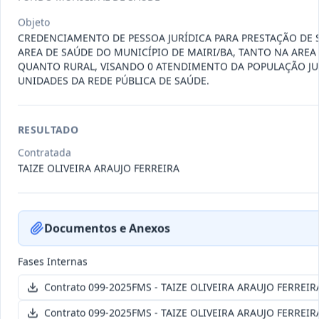
011-
Contratação de empresa especializada
Objeto
2023
na realização de evento
...
CREDENCIAMENTO DE PESSOA JURÍDICA PARA PRESTAÇÃO DE 
Termo
AREA DE SAÚDE DO MUNICÍPIO DE MAIRI/BA, TANTO NA AREA
Inicial
QUANTO RURAL, VISANDO 0 ATENDIMENTO DA POPULAÇÃO J
UNIDADES DA REDE PÚBLICA DE SAÚDE.
Data
:
04/08/2026
Ver detalhes
Situação
:
Encerrado
RESULTADO
010-
Constitui o objeto do presente
Contratada
2023
contrato é a Contratação de e
...
TAIZE OLIVEIRA ARAUJO FERREIRA
Termo
Inicial
Data
:
03/08/2026
Ver detalhes
Situação
:
Encerrado
Documentos e Anexos
Fases Internas
Contrato 099-2025FMS - TAIZE OLIVEIRA ARAUJO FERREIR
009-
Contratação de pessoa jurídica para
2023
prestação de serviços de
...
Contrato 099-2025FMS - TAIZE OLIVEIRA ARAUJO FERREIR