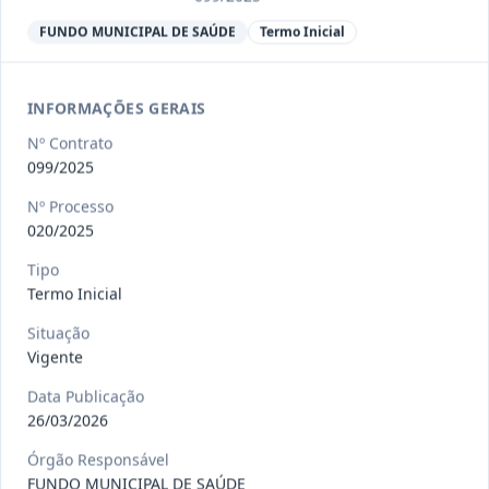
Ver detalhes
Situação
:
Encerrado
FUNDO MUNICIPAL DE SAÚDE
Termo Inicial
013/2023
Constitui o objeto do presente
INFORMAÇÕES GERAIS
contrato a contratação de emp
...
Termo
Nº Contrato
Inicial
099/2025
Data
:
04/08/2026
Ver detalhes
Situação
:
Encerrado
Nº Processo
020/2025
Tipo
012-
Contratação de orquestra filarmônica,
Termo Inicial
2023
para apresentação musi
...
Situação
Termo
Vigente
Inicial
Data Publicação
Data
:
04/08/2026
Ver detalhes
Situação
:
Encerrado
26/03/2026
Órgão Responsável
FUNDO MUNICIPAL DE SAÚDE