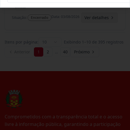
Termo
Inicial
Data
:
03/08/2026
Ver detalhes
Situação
:
Encerrado
Itens por página:
10
Exibindo
1
–
10
de
395
registros
Anterior
1
2
…
40
Próximo
Comprometidos com a transparência total e o acesso
livre à informação pública, garantindo a participação