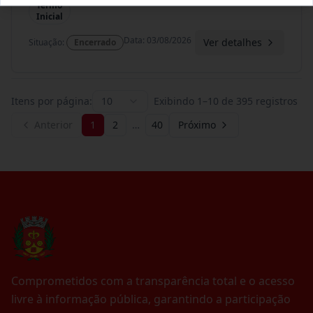
Termo
Inicial
Data
:
03/08/2026
Ver detalhes
Situação
:
Encerrado
Itens por página:
10
Exibindo
1
–
10
de
395
registros
Anterior
1
2
…
40
Próximo
Comprometidos com a transparência total e o acesso
livre à informação pública, garantindo a participação