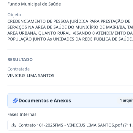
011-
Contratação de empresa especializada
Fundo Municipal de Saúde
2023
na realização de evento
...
Objeto
Termo
CREDENCIAMENTO DE PESSOA JURÍDICA PARA PRESTAÇÃO DE
Inicial
SERVIÇOS NA AREA DE SAÚDE DO MUNICÍPIO DE MAIRI/BA, T
AREA URBANA, QUANTO RURAL, VISANDO 0 ATENDIMENTO DA
Data
:
04/08/2026
Ver detalhes
Situação
:
Encerrado
POPULAÇÃO JUNTO As UNIDADES DA REDE PÚBLICA DE SAÚDE.
RESULTADO
010-
Constitui o objeto do presente
2023
contrato é a Contratação de e
...
Contratada
VINICIUS LIMA SANTOS
Termo
Inicial
Data
:
03/08/2026
Ver detalhes
Situação
:
Encerrado
Documentos e Anexos
1
arqui
Fases Internas
009-
Contratação de pessoa jurídica para
Contrato 101-2025FMS - VINICIUS LIMA SANTOS.pdf
(711.
2023
prestação de serviços de
...