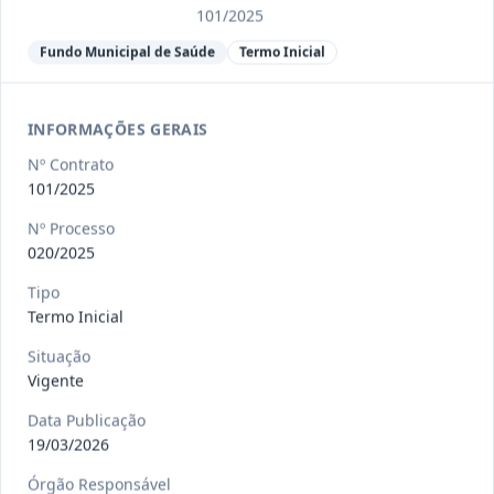
Ver detalhes
Situação
:
Encerrado
101/2025
Fundo Municipal de Saúde
Termo Inicial
013/2023
Constitui o objeto do presente
contrato a contratação de emp
...
INFORMAÇÕES GERAIS
Termo
Inicial
Nº Contrato
Data
:
04/08/2026
101/2025
Ver detalhes
Situação
:
Encerrado
Nº Processo
020/2025
012-
Contratação de orquestra filarmônica,
Tipo
Termo Inicial
2023
para apresentação musi
...
Termo
Situação
Inicial
Vigente
Data
:
04/08/2026
Ver detalhes
Situação
:
Encerrado
Data Publicação
19/03/2026
Órgão Responsável