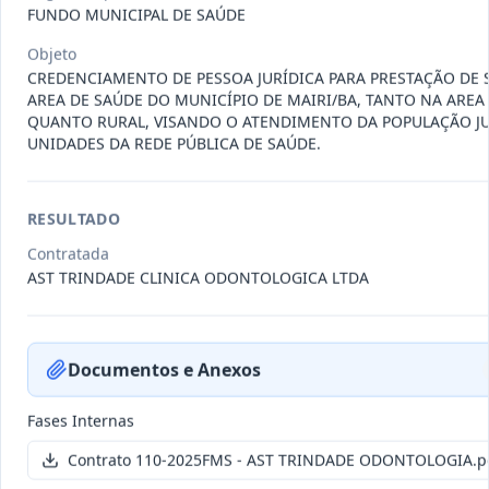
011-
Contratação de empresa especializada
FUNDO MUNICIPAL DE SAÚDE
2023
na realização de evento
...
Objeto
Termo
CREDENCIAMENTO DE PESSOA JURÍDICA PARA PRESTAÇÃO DE 
Inicial
AREA DE SAÚDE DO MUNICÍPIO DE MAIRI/BA, TANTO NA AREA
QUANTO RURAL, VISANDO O ATENDIMENTO DA POPULAÇÃO J
Data
:
04/08/2026
Ver detalhes
Situação
:
Encerrado
UNIDADES DA REDE PÚBLICA DE SAÚDE.
RESULTADO
010-
Constitui o objeto do presente
2023
contrato é a Contratação de e
...
Contratada
AST TRINDADE CLINICA ODONTOLOGICA LTDA
Termo
Inicial
Data
:
03/08/2026
Ver detalhes
Situação
:
Encerrado
Documentos e Anexos
Fases Internas
009-
Contratação de pessoa jurídica para
Contrato 110-2025FMS - AST TRINDADE ODONTOLOGIA.p
2023
prestação de serviços de
...