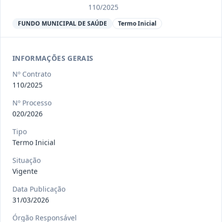
Ver detalhes
Situação
:
Encerrado
110/2025
FUNDO MUNICIPAL DE SAÚDE
Termo Inicial
013/2023
Constitui o objeto do presente
contrato a contratação de emp
...
INFORMAÇÕES GERAIS
Termo
Inicial
Nº Contrato
Data
:
04/08/2026
110/2025
Ver detalhes
Situação
:
Encerrado
Nº Processo
020/2026
012-
Contratação de orquestra filarmônica,
Tipo
Termo Inicial
2023
para apresentação musi
...
Termo
Situação
Inicial
Vigente
Data
:
04/08/2026
Ver detalhes
Situação
:
Encerrado
Data Publicação
31/03/2026
Órgão Responsável