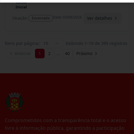
Termo
Inicial
Data
:
03/08/2026
Ver detalhes
Situação
:
Encerrado
Itens por página:
10
Exibindo
1
–
10
de
395
registros
Anterior
1
2
…
40
Próximo
Comprometidos com a transparência total e o acesso
livre à informação pública, garantindo a participação