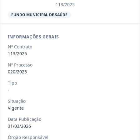
Ver detalhes
Situação
:
Encerrado
113/2025
FUNDO MUNICIPAL DE SAÚDE
013/2023
Constitui o objeto do presente
contrato a contratação de emp
...
INFORMAÇÕES GERAIS
Termo
Inicial
Nº Contrato
Data
:
04/08/2026
113/2025
Ver detalhes
Situação
:
Encerrado
Nº Processo
020/2025
012-
Contratação de orquestra filarmônica,
Tipo
-
2023
para apresentação musi
...
Termo
Situação
Inicial
Vigente
Data
:
04/08/2026
Ver detalhes
Situação
:
Encerrado
Data Publicação
31/03/2026
Órgão Responsável