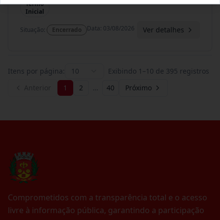
Termo
Inicial
Data
:
03/08/2026
Ver detalhes
Situação
:
Encerrado
Itens por página:
10
Exibindo
1
–
10
de
395
registros
Anterior
1
2
…
40
Próximo
Comprometidos com a transparência total e o acesso
livre à informação pública, garantindo a participação