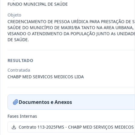
011-
Contratação de empresa especializada
FUNDO MUNICIPAL DE SAÚDE
2023
na realização de evento
...
Objeto
Termo
CREDENCIAMENTO DE PESSOA URÍDICA PARA PRESTAÇÃO DE S
Inicial
SAÚDE DO MUNICÍPIO DE MAIRI/BA TANTO NA AREA URBANA,
VISANDO O ATENDIMENTO DA POPULAÇÃO JUNTO As UNIDADE
Data
:
04/08/2026
Ver detalhes
Situação
:
Encerrado
DE SAÚDE.
RESULTADO
010-
Constitui o objeto do presente
2023
contrato é a Contratação de e
...
Contratada
CHABP MED SERVICOS MEDICOS LIDA
Termo
Inicial
Data
:
03/08/2026
Ver detalhes
Situação
:
Encerrado
Documentos e Anexos
Fases Internas
009-
Contratação de pessoa jurídica para
Contrato 113-2025FMS - CHABP MED SERVIÇOS MEDICOS 
2023
prestação de serviços de
...