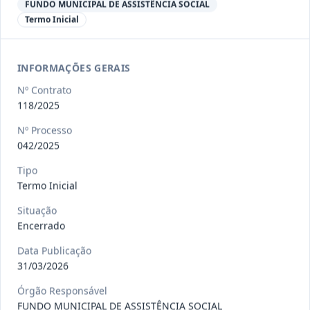
Ver detalhes
Situação
:
Encerrado
FUNDO MUNICIPAL DE ASSISTÊNCIA SOCIAL
Termo Inicial
013/2023
Constitui o objeto do presente
INFORMAÇÕES GERAIS
contrato a contratação de emp
...
Termo
Nº Contrato
Inicial
118/2025
Data
:
04/08/2026
Ver detalhes
Situação
:
Encerrado
Nº Processo
042/2025
Tipo
012-
Contratação de orquestra filarmônica,
Termo Inicial
2023
para apresentação musi
...
Situação
Termo
Encerrado
Inicial
Data Publicação
Data
:
04/08/2026
Ver detalhes
Situação
:
Encerrado
31/03/2026
Órgão Responsável
FUNDO MUNICIPAL DE ASSISTÊNCIA SOCIAL