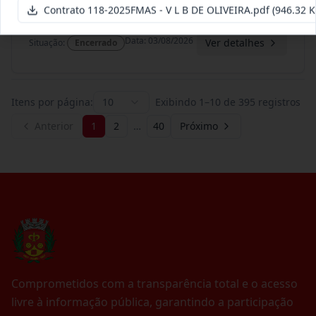
Termo
Contrato 118-2025FMAS - V L B DE OLIVEIRA.pdf
(946.32 K
Inicial
Data
:
03/08/2026
Ver detalhes
Situação
:
Encerrado
Itens por página:
10
Exibindo
1
–
10
de
395
registros
Anterior
1
2
…
40
Próximo
Comprometidos com a transparência total e o acesso
livre à informação pública, garantindo a participação