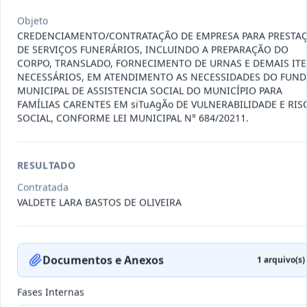
011-
Contratação de empresa especializada
Objeto
2023
na realização de evento
...
CREDENCIAMENTO/CONTRATAÇÃO DE EMPRESA PARA PRESTA
Termo
DE SERVIÇOS FUNERÁRIOS, INCLUINDO A PREPARAÇÃO DO
Inicial
CORPO, TRANSLADO, FORNECIMENTO DE URNAS E DEMAIS IT
NECESSÁRIOS, EM ATENDIMENTO AS NECESSIDADES DO FUN
Data
:
04/08/2026
Ver detalhes
Situação
:
Encerrado
MUNICIPAL DE ASSISTENCIA SOCIAL DO MUNICÍPIO PARA
FAMÍLIAS CARENTES EM siTuAgÃo DE VULNERABILIDADE E RIS
SOCIAL, CONFORME LEI MUNICIPAL N° 684/20211.
010-
Constitui o objeto do presente
2023
contrato é a Contratação de e
...
RESULTADO
Termo
Contratada
Inicial
VALDETE LARA BASTOS DE OLIVEIRA
Data
:
03/08/2026
Ver detalhes
Situação
:
Encerrado
Documentos e Anexos
1
arquivo(s)
009-
Contratação de pessoa jurídica para
Fases Internas
2023
prestação de serviços de
...