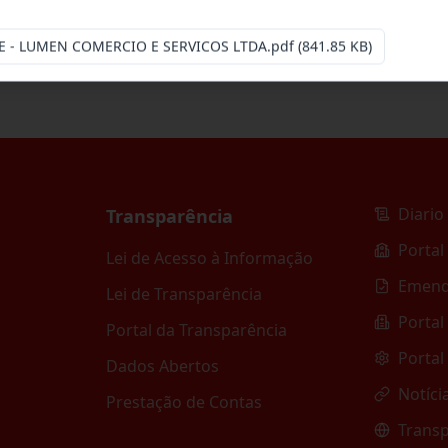
E - LUMEN COMERCIO E SERVICOS LTDA.pdf
(841.85 KB)
Diario 
Transparência
Portal
Lei de Acesso à Informação
Emend
Lei de Transparência
Portal
Portal da Transparência
Portal
Dados Abertos
Notíci
Prestação de Contas
Transp