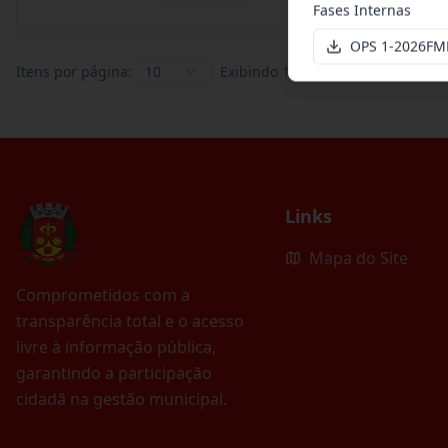
Fases Internas
OPS 1-2026FM
Itens por página:
10
Exibindo
1
–
10
de
395
registros
Links
Mapa do Site
Comprometidos com a
transparência total e o acesso
livre à informação pública,
garantindo a participação
cidadã na gestão municipal.