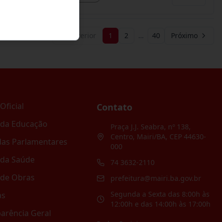
Anterior
1
2
…
40
Próximo
Oficial
Contato
 da Educação
Praça J.J. Seabra, nº 138,
Centro, Mairi/BA, CEP 44630-
as Parlamentares
000
 da Saúde
74 3632-2110
 de Obras
prefeitura@mairi.ba.gov.br
Segunda a Sexta das 8:00h às
as
12:00h e das 14:00h às 17:00h
arência Geral