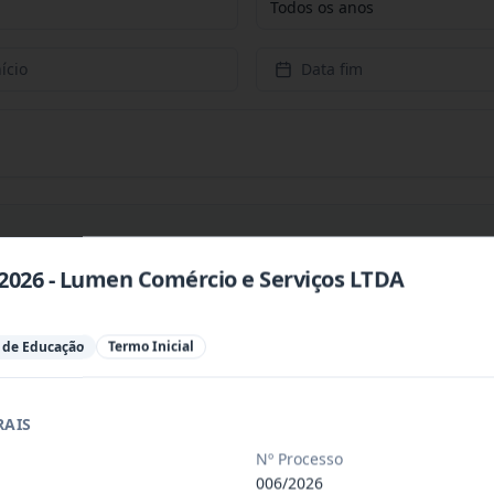
Todos os anos
ício
Data fim
/2026 - Lumen Comércio e Serviços LTDA
 especializada para prestação de servi
...
l de Educação
Termo Inicial
 especializada para a disponibilização
...
RAIS
 de saúde, de forma complementar junto
...
Nº Processo
006/2026