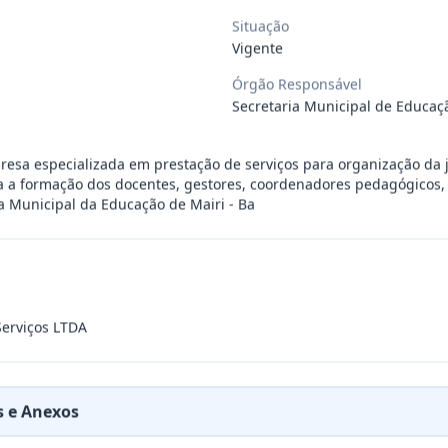
Situação
 de saúde, de forma complementar junto
...
Vigente
Órgão Responsável
 de pequeno porte e artista musical de
...
Secretaria Municipal de Educaç
resa especializada em prestação de serviços para organização da
presente contrato a contratação de emp
...
a a formação dos docentes, gestores, coordenadores pedagógicos,
a Municipal da Educação de Mairi - Ba
ra filarmônica, para apresentação musi
...
a especializada na realização de evento
...
erviços LTDA
presente contrato é a Contratação de e
...
 e Anexos
jurídica para prestação de serviços de
...