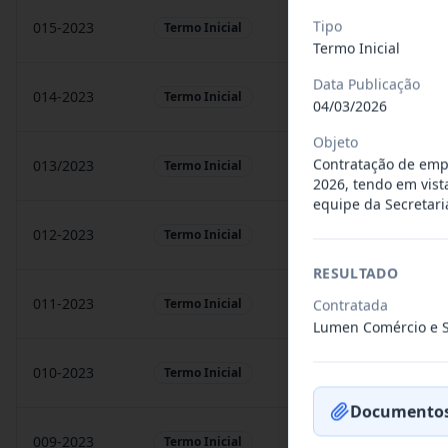
Tipo
015-2023
prestação de sarvigos
Termo Inicial
Termo Inicial
Data Publicação
014-2023
Locação de sonorização
Termo Inicial
04/03/2026
Objeto
Contratação de emp
013/2023
Constitui o objeto do 
Termo Inicial
2026, tendo em vist
equipe da Secretari
012-2023
Contratação de orquest
Termo Inicial
RESULTADO
011-2023
Contratação de empres
Termo Inicial
Contratada
Lumen Comércio e S
010-2023
Constitui o objeto do 
Termo Inicial
Documentos
009-2023
Contratação de pessoa 
Termo Inicial