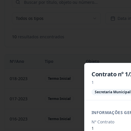
Todos os tipos
Data in
10
resultado
s
encontrado
s
Nº/Ano
Tipo
Objeto
Contrato nº 1
018-2023
Contratação de empresa
Termo Inicial
1
Secretaria Municipa
017-2023
Contratação de empresa
Termo Inicial
INFORMAÇÕES GE
016-2023
prestação de serviços
Termo Inicial
Nº Contrato
1