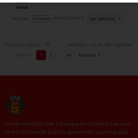
Termo
Inicial
Data
:
03/08/2026
Ver detalhes
Situação
:
Encerrado
Itens por página:
10
Exibindo
1
–
10
de
395
registros
Anterior
1
2
…
40
Próximo
Comprometidos com a transparência total e o acesso
livre à informação pública, garantindo a participação