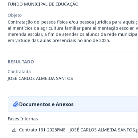
011-
Contratação de empresa especializada
FUNDO MUNICIPAL DE EDUCAÇÃO
2023
na realização de evento
...
Objeto
Termo
Contratação de 'pessoa física e/ou pessoa jurídica para aquisi
Inicial
alimentícios da agricultura familiar para alimentação escolar, 
merenda escolar, a fim de atender os alunos da rede municipa
Data
:
04/08/2026
Ver detalhes
Situação
:
Encerrado
em virtude das aulas presenciais no ano de 2025.
RESULTADO
010-
Constitui o objeto do presente
2023
contrato é a Contratação de e
...
Contratada
JOSÉ CARLOS ALMEIDA SANTOS
Termo
Inicial
Data
:
03/08/2026
Ver detalhes
Situação
:
Encerrado
Documentos e Anexos
Fases Internas
009-
Contratação de pessoa jurídica para
Contrato 131-2025FME - JOSÉ CARLOS ALMEIDA SANTOS.
2023
prestação de serviços de
...