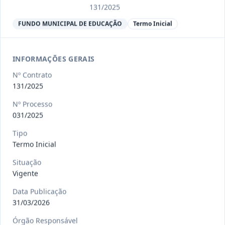
Ver detalhes
Situação
:
Encerrado
131/2025
FUNDO MUNICIPAL DE EDUCAÇÃO
Termo Inicial
013/2023
Constitui o objeto do presente
contrato a contratação de emp
...
INFORMAÇÕES GERAIS
Termo
Inicial
Nº Contrato
Data
:
04/08/2026
131/2025
Ver detalhes
Situação
:
Encerrado
Nº Processo
031/2025
012-
Contratação de orquestra filarmônica,
Tipo
Termo Inicial
2023
para apresentação musi
...
Termo
Situação
Inicial
Vigente
Data
:
04/08/2026
Ver detalhes
Situação
:
Encerrado
Data Publicação
31/03/2026
Órgão Responsável