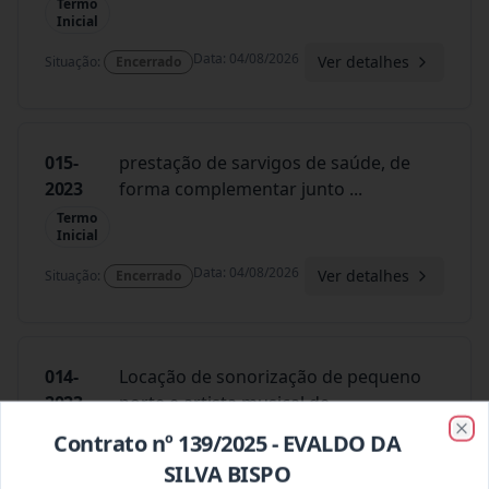
Termo
Inicial
Data
:
04/08/2026
Ver detalhes
Situação
:
Encerrado
015-
prestação de sarvigos de saúde, de
2023
forma complementar junto
...
Termo
Inicial
Data
:
04/08/2026
Ver detalhes
Situação
:
Encerrado
014-
Locação de sonorização de pequeno
2023
porte e artista musical de
...
Termo
Contrato nº 139/2025 - EVALDO DA
Clo
Inicial
SILVA BISPO
Data
:
04/08/2026