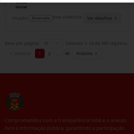
Termo
Inicial
Data
:
03/08/2026
Ver detalhes
Situação
:
Encerrado
Itens por página:
10
Exibindo
1
–
10
de
395
registros
Anterior
1
2
…
40
Próximo
Comprometidos com a transparência total e o acesso
livre à informação pública, garantindo a participação