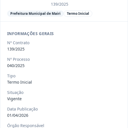
Ver detalhes
Situação
:
Encerrado
139/2025
Prefeitura Municipal de Mairi
Termo Inicial
013/2023
Constitui o objeto do presente
contrato a contratação de emp
...
INFORMAÇÕES GERAIS
Termo
Inicial
Nº Contrato
Data
:
04/08/2026
139/2025
Ver detalhes
Situação
:
Encerrado
Nº Processo
040/2025
012-
Contratação de orquestra filarmônica,
Tipo
Termo Inicial
2023
para apresentação musi
...
Termo
Situação
Inicial
Vigente
Data
:
04/08/2026
Ver detalhes
Situação
:
Encerrado
Data Publicação
01/04/2026
Órgão Responsável