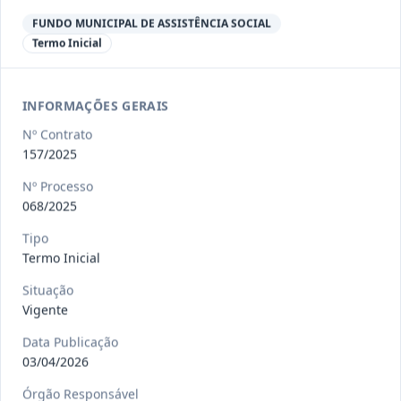
Ver detalhes
Situação
:
Encerrado
FUNDO MUNICIPAL DE ASSISTÊNCIA SOCIAL
Termo Inicial
013/2023
Constitui o objeto do presente
contrato a contratação de emp
...
INFORMAÇÕES GERAIS
Termo
Inicial
Nº Contrato
Data
:
04/08/2026
157/2025
Ver detalhes
Situação
:
Encerrado
Nº Processo
068/2025
012-
Contratação de orquestra filarmônica,
Tipo
2023
para apresentação musi
...
Termo Inicial
Termo
Situação
Inicial
Vigente
Data
:
04/08/2026
Ver detalhes
Situação
:
Encerrado
Data Publicação
03/04/2026
Órgão Responsável