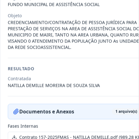
011-
Contratação de empresa especializada
FUNDO MUNICIPAL DE ASSISTÊNCIA SOCIAL
2023
na realização de evento
...
Objeto
Termo
CREDENCIAMENTO/CONTRATAÇÃO DE PESSOA JURÍDICA PARA
Inicial
PRESTAÇÃO DE SERVIÇOS NA AREA DE ASSISTÊNCIA SOCIAL D
MUNICIPIO DE MAIRI, TANTO NA AREA URBANA, QUANTO RUR
Data
:
04/08/2026
Ver detalhes
Situação
:
Encerrado
VISANDO 0 ATENDIMENTO DA POPULAÇÃO JUNTO As UNIDADE
DA REDE SOCIOASSISTENCIAL.
010-
Constitui o objeto do presente
RESULTADO
2023
contrato é a Contratação de e
...
Contratada
Termo
NATILLA DEMILLE MOREIRA DE SOUZA SILVA
Inicial
Data
:
03/08/2026
Ver detalhes
Situação
:
Encerrado
Documentos e Anexos
1
arquivo(s)
009-
Contratação de pessoa jurídica para
Fases Internas
2023
prestação de serviços de
...
Contrato 157-2025FMAS - NATILLA DEMILLE.pdf
(989.28 K