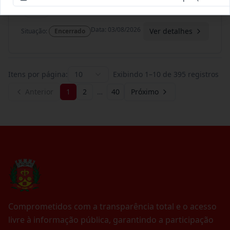
Termo
Inicial
Data
:
03/08/2026
Ver detalhes
Situação
:
Encerrado
Itens por página:
10
Exibindo
1
–
10
de
395
registros
Anterior
1
2
…
40
Próximo
Comprometidos com a transparência total e o acesso
livre à informação pública, garantindo a participação