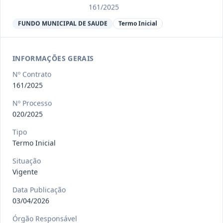
Ver detalhes
Situação
:
Encerrado
161/2025
FUNDO MUNICIPAL DE SAUDE
Termo Inicial
013/2023
Constitui o objeto do presente
contrato a contratação de emp
...
INFORMAÇÕES GERAIS
Termo
Inicial
Nº Contrato
Data
:
04/08/2026
161/2025
Ver detalhes
Situação
:
Encerrado
Nº Processo
020/2025
012-
Contratação de orquestra filarmônica,
Tipo
Termo Inicial
2023
para apresentação musi
...
Termo
Situação
Inicial
Vigente
Data
:
04/08/2026
Ver detalhes
Situação
:
Encerrado
Data Publicação
03/04/2026
Órgão Responsável