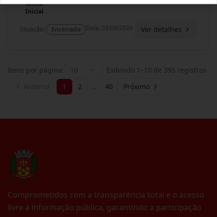
Termo
Inicial
Data
:
03/08/2026
Ver detalhes
Situação
:
Encerrado
Itens por página:
10
Exibindo
1
–
10
de
395
registros
Anterior
1
2
…
40
Próximo
Comprometidos com a transparência total e o acesso
livre à informação pública, garantindo a participação