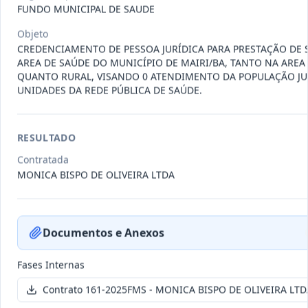
011-
Contratação de empresa especializada
FUNDO MUNICIPAL DE SAUDE
2023
na realização de evento
...
Objeto
Termo
CREDENCIAMENTO DE PESSOA JURÍDICA PARA PRESTAÇÃO DE 
Inicial
AREA DE SAÚDE DO MUNICÍPIO DE MAIRI/BA, TANTO NA AREA
QUANTO RURAL, VISANDO 0 ATENDIMENTO DA POPULAÇÃO J
Data
:
04/08/2026
Ver detalhes
Situação
:
Encerrado
UNIDADES DA REDE PÚBLICA DE SAÚDE.
RESULTADO
010-
Constitui o objeto do presente
2023
contrato é a Contratação de e
...
Contratada
MONICA BISPO DE OLIVEIRA LTDA
Termo
Inicial
Data
:
03/08/2026
Ver detalhes
Situação
:
Encerrado
Documentos e Anexos
Fases Internas
009-
Contratação de pessoa jurídica para
Contrato 161-2025FMS - MONICA BISPO DE OLIVEIRA LTD
2023
prestação de serviços de
...