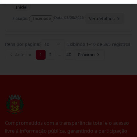
Termo
Inicial
Data
:
03/08/2026
Ver detalhes
Situação
:
Encerrado
Itens por página:
10
Exibindo
1
–
10
de
395
registros
Anterior
1
2
…
40
Próximo
Comprometidos com a transparência total e o acesso
livre à informação pública, garantindo a participação