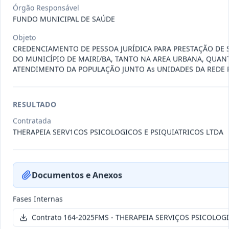
011-
Contratação de empresa especializada
Órgão Responsável
2023
na realização de evento
...
FUNDO MUNICIPAL DE SAÚDE
Termo
Objeto
Inicial
CREDENCIAMENTO DE PESSOA JURÍDICA PARA PRESTAÇÃO DE 
Data
:
04/08/2026
DO MUNICÍPIO DE MAIRI/BA, TANTO NA AREA URBANA, QUAN
Ver detalhes
Situação
:
Encerrado
ATENDIMENTO DA POPULAÇÃO JUNTO As UNIDADES DA REDE P
RESULTADO
010-
Constitui o objeto do presente
2023
contrato é a Contratação de e
...
Contratada
THERAPEIA SERV1COS PSICOLOGICOS E PSIQUIATRICOS LTDA
Termo
Inicial
Data
:
03/08/2026
Ver detalhes
Situação
:
Encerrado
Documentos e Anexos
Fases Internas
009-
Contratação de pessoa jurídica para
Contrato 164-2025FMS - THERAPEIA SERVIÇOS PSICOLOGI
2023
prestação de serviços de
...