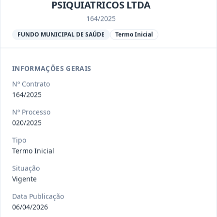
Ver detalhes
Situação
:
Encerrado
PSIQUIATRICOS LTDA
164/2025
FUNDO MUNICIPAL DE SAÚDE
Termo Inicial
013/2023
Constitui o objeto do presente
contrato a contratação de emp
...
Termo
Inicial
INFORMAÇÕES GERAIS
Data
:
04/08/2026
Ver detalhes
Nº Contrato
Situação
:
Encerrado
164/2025
Nº Processo
020/2025
012-
Contratação de orquestra filarmônica,
2023
para apresentação musi
...
Tipo
Termo Inicial
Termo
Inicial
Situação
Data
:
04/08/2026
Ver detalhes
Vigente
Situação
:
Encerrado
Data Publicação
06/04/2026