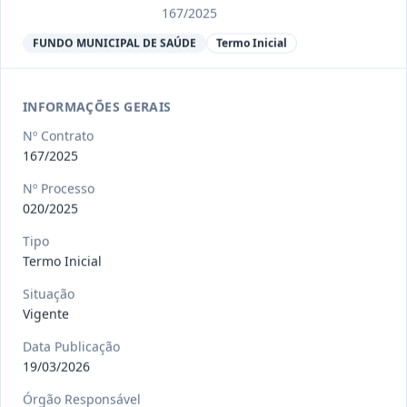
Ver detalhes
Situação
:
Encerrado
167/2025
FUNDO MUNICIPAL DE SAÚDE
Termo Inicial
013/2023
Constitui o objeto do presente
contrato a contratação de emp
...
INFORMAÇÕES GERAIS
Termo
Inicial
Nº Contrato
Data
:
04/08/2026
167/2025
Ver detalhes
Situação
:
Encerrado
Nº Processo
020/2025
012-
Contratação de orquestra filarmônica,
Tipo
Termo Inicial
2023
para apresentação musi
...
Termo
Situação
Inicial
Vigente
Data
:
04/08/2026
Ver detalhes
Situação
:
Encerrado
Data Publicação
19/03/2026
Órgão Responsável