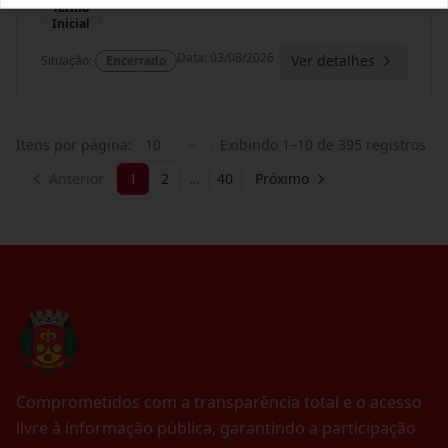
Termo
Inicial
Data
:
03/08/2026
Ver detalhes
Situação
:
Encerrado
Itens por página:
10
Exibindo
1
–
10
de
395
registros
Anterior
1
2
…
40
Próximo
Comprometidos com a transparência total e o acesso
livre à informação pública, garantindo a participação