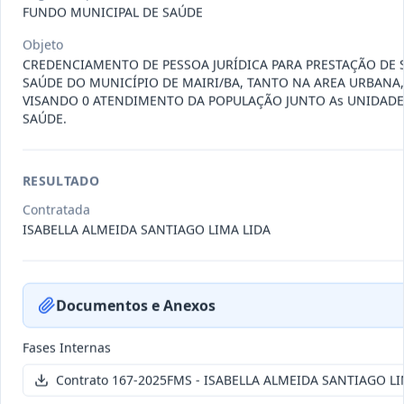
011-
Contratação de empresa especializada
FUNDO MUNICIPAL DE SAÚDE
2023
na realização de evento
...
Objeto
Termo
CREDENCIAMENTO DE PESSOA JURÍDICA PARA PRESTAÇÃO DE 
Inicial
SAÚDE DO MUNICÍPIO DE MAIRI/BA, TANTO NA AREA URBANA
VISANDO 0 ATENDIMENTO DA POPULAÇÃO JUNTO As UNIDADES
Data
:
04/08/2026
Ver detalhes
Situação
:
Encerrado
SAÚDE.
RESULTADO
010-
Constitui o objeto do presente
2023
contrato é a Contratação de e
...
Contratada
ISABELLA ALMEIDA SANTIAGO LIMA LIDA
Termo
Inicial
Data
:
03/08/2026
Ver detalhes
Situação
:
Encerrado
Documentos e Anexos
Fases Internas
009-
Contratação de pessoa jurídica para
Contrato 167-2025FMS - ISABELLA ALMEIDA SANTIAGO LI
2023
prestação de serviços de
...