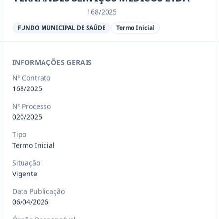
Ver detalhes
Situação
:
Encerrado
168/2025
FUNDO MUNICIPAL DE SAÚDE
Termo Inicial
013/2023
Constitui o objeto do presente
contrato a contratação de emp
...
Termo
INFORMAÇÕES GERAIS
Inicial
Nº Contrato
Data
:
04/08/2026
Ver detalhes
Situação
:
Encerrado
168/2025
Nº Processo
020/2025
012-
Contratação de orquestra filarmônica,
Tipo
2023
para apresentação musi
...
Termo Inicial
Termo
Inicial
Situação
Vigente
Data
:
04/08/2026
Ver detalhes
Situação
:
Encerrado
Data Publicação
06/04/2026