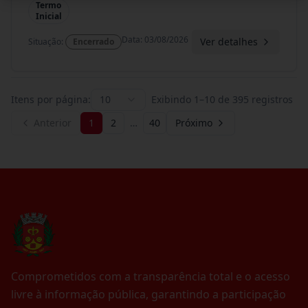
Termo
Inicial
Data
:
03/08/2026
Ver detalhes
Situação
:
Encerrado
Itens por página:
10
Exibindo
1
–
10
de
395
registros
Anterior
1
2
…
40
Próximo
Comprometidos com a transparência total e o acesso
livre à informação pública, garantindo a participação