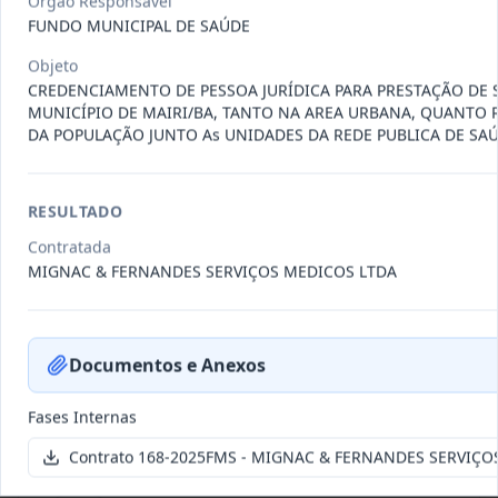
Órgão Responsável
011-
Contratação de empresa especializada
FUNDO MUNICIPAL DE SAÚDE
2023
na realização de evento
...
Objeto
Termo
Inicial
CREDENCIAMENTO DE PESSOA JURÍDICA PARA PRESTAÇÃO DE 
MUNICÍPIO DE MAIRI/BA, TANTO NA AREA URBANA, QUANTO 
Data
:
04/08/2026
Ver detalhes
Situação
:
Encerrado
DA POPULAÇÃO JUNTO As UNIDADES DA REDE PUBLICA DE SAÚ
RESULTADO
010-
Constitui o objeto do presente
Contratada
2023
contrato é a Contratação de e
...
MIGNAC & FERNANDES SERVIÇOS MEDICOS LTDA
Termo
Inicial
Data
:
03/08/2026
Ver detalhes
Situação
:
Encerrado
Documentos e Anexos
Fases Internas
009-
Contratação de pessoa jurídica para
Contrato 168-2025FMS - MIGNAC & FERNANDES SERVIÇO
2023
prestação de serviços de
...