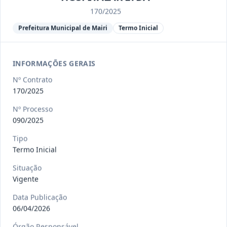
Ver detalhes
Situação
:
Encerrado
170/2025
Prefeitura Municipal de Mairi
Termo Inicial
013/2023
Constitui o objeto do presente
contrato a contratação de emp
...
Termo
INFORMAÇÕES GERAIS
Inicial
Nº Contrato
Data
:
04/08/2026
Ver detalhes
Situação
:
Encerrado
170/2025
Nº Processo
090/2025
012-
Contratação de orquestra filarmônica,
Tipo
2023
para apresentação musi
...
Termo Inicial
Termo
Situação
Inicial
Vigente
Data
:
04/08/2026
Ver detalhes
Situação
:
Encerrado
Data Publicação
06/04/2026
Órgão Responsável