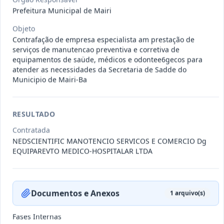
011-
Contratação de empresa especializada
Prefeitura Municipal de Mairi
2023
na realização de evento
...
Objeto
Termo
Contrafação de empresa especialista am prestação de
Inicial
serviços de manutencao preventiva e corretiva de
Data
:
04/08/2026
Ver detalhes
Situação
:
Encerrado
equipamentos de saüde, médicos e odontee6gecos para
atender as necessidades da Secretaria de Sadde do
Municipio de Mairi-Ba
010-
Constitui o objeto do presente
RESULTADO
2023
contrato é a Contratação de e
...
Contratada
Termo
Inicial
NEDSCIENTIFIC MANOTENCIO SERVICOS E COMERCIO Dg
EQUIPAREVTO MEDICO-HOSPITALAR LTDA
Data
:
03/08/2026
Ver detalhes
Situação
:
Encerrado
Documentos e Anexos
1
arquivo(s)
009-
Contratação de pessoa jurídica para
2023
prestação de serviços de
...
Fases Internas