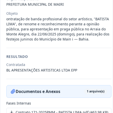
011-
Contratação de empresa especializada
PREFEITURA MUNICIPAL DE MAIRI
2023
na realização de evento
...
Objeto
Termo
ontratação de banda profissional do setor artístico, "BATISTA
Inicial
LIMA", de renome e reconhecimento perante a opinião
Data
:
04/08/2026
pública, para apresentação em praga pública no Arraia do
Ver detalhes
Situação
:
Encerrado
Monte Alegre, dia 22/06/2025 (domingo), para realização dos
festejos juninos do Município de Main i — Bahia.
010-
Constitui o objeto do presente
RESULTADO
2023
contrato é a Contratação de e
...
Contratada
Termo
Inicial
BL APRESENTAÇÕES ARTISTICAS LTDA EPP
Data
:
03/08/2026
Ver detalhes
Situação
:
Encerrado
Documentos e Anexos
1
arquivo(s)
009-
Contratação de pessoa jurídica para
Fases Internas
2023
prestação de serviços de
...
Contrato 171-2025PMM - BATISTA LIMA.pdf
(463.98 KB)