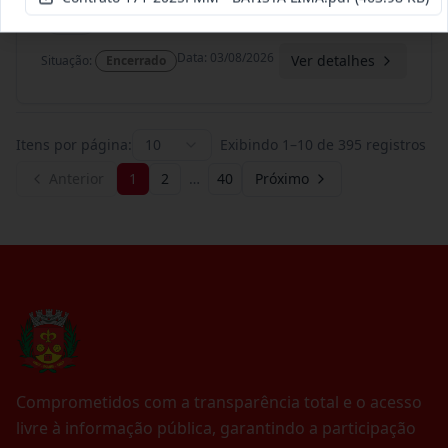
Termo
Inicial
Data
:
03/08/2026
Ver detalhes
Situação
:
Encerrado
Itens por página:
10
Exibindo
1
–
10
de
395
registros
Anterior
1
2
…
40
Próximo
Comprometidos com a transparência total e o acesso
livre à informação pública, garantindo a participação