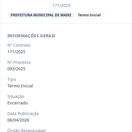
Ver detalhes
Situação
:
Encerrado
171/2025
PREFEITURA MUNICIPAL DE MAIRI
Termo Inicial
013/2023
Constitui o objeto do presente
contrato a contratação de emp
...
Termo
INFORMAÇÕES GERAIS
Inicial
Nº Contrato
Data
:
04/08/2026
Ver detalhes
Situação
:
Encerrado
171/2025
Nº Processo
093/2025
012-
Contratação de orquestra filarmônica,
Tipo
2023
para apresentação musi
...
Termo Inicial
Termo
Situação
Inicial
Encerrado
Data
:
04/08/2026
Ver detalhes
Situação
:
Encerrado
Data Publicação
06/04/2026
Órgão Responsável