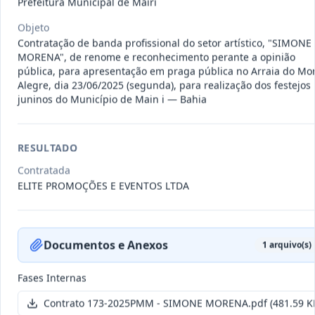
Prefeitura Municipal de Mairi
011-
Contratação de empresa especializada
2023
na realização de evento
...
Objeto
Contratação de banda profissional do setor artístico, "SIMONE
Termo
Inicial
MORENA", de renome e reconhecimento perante a opinião
pública, para apresentação em praga pública no Arraia do Mo
Data
:
04/08/2026
Ver detalhes
Situação
:
Encerrado
Alegre, dia 23/06/2025 (segunda), para realização dos festejos
juninos do Município de Main i — Bahia
010-
Constitui o objeto do presente
RESULTADO
2023
contrato é a Contratação de e
...
Contratada
Termo
ELITE PROMOÇÕES E EVENTOS LTDA
Inicial
Data
:
03/08/2026
Ver detalhes
Situação
:
Encerrado
Documentos e Anexos
1
arquivo(s)
Fases Internas
009-
Contratação de pessoa jurídica para
2023
prestação de serviços de
...
Contrato 173-2025PMM - SIMONE MORENA.pdf
(481.59 K