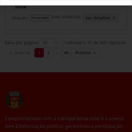
Termo
Inicial
Data
:
03/08/2026
Ver detalhes
Situação
:
Encerrado
Itens por página:
10
Exibindo
1
–
10
de
395
registros
Anterior
1
2
…
40
Próximo
Comprometidos com a transparência total e o acesso
livre à informação pública, garantindo a participação