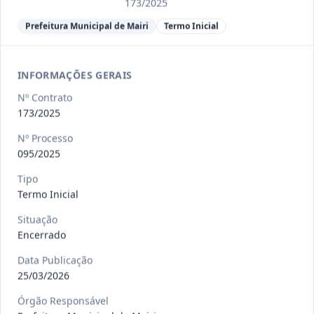
Ver detalhes
Situação
:
Encerrado
173/2025
Prefeitura Municipal de Mairi
Termo Inicial
013/2023
Constitui o objeto do presente
INFORMAÇÕES GERAIS
contrato a contratação de emp
...
Termo
Inicial
Nº Contrato
173/2025
Data
:
04/08/2026
Ver detalhes
Situação
:
Encerrado
Nº Processo
095/2025
Tipo
012-
Contratação de orquestra filarmônica,
Termo Inicial
2023
para apresentação musi
...
Situação
Termo
Inicial
Encerrado
Data
:
04/08/2026
Ver detalhes
Situação
:
Encerrado
Data Publicação
25/03/2026
Órgão Responsável