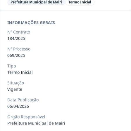
Ver detalhes
Situação
:
Encerrado
Prefeitura Municipal de Mairi
Termo Inicial
INFORMAÇÕES GERAIS
013/2023
Constitui o objeto do presente
Nº Contrato
contrato a contratação de emp
...
Termo
184/2025
Inicial
Nº Processo
Data
:
04/08/2026
Ver detalhes
Situação
:
Encerrado
069/2025
Tipo
Termo Inicial
012-
Contratação de orquestra filarmônica,
Situação
2023
para apresentação musi
...
Vigente
Termo
Inicial
Data Publicação
06/04/2026
Data
:
04/08/2026
Ver detalhes
Situação
:
Encerrado
Órgão Responsável
Prefeitura Municipal de Mairi