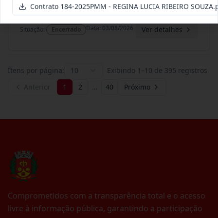
Termo
Contrato 184-2025PMM - REGINA LUCIA RIBEIRO SOUZA.
Inicial
Data
:
03/08/2026
Ver detalhes
Situação
:
Encerrado
Itens por página:
10
Exibindo
1
–
10
de
395
registros
Anterior
1
2
…
40
Próximo
Comprometidos com a transparência total e o acesso
livre à informação pública, garantindo a participação