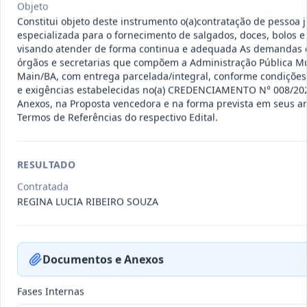
Objeto
011-
Contratação de empresa especializada
Constitui objeto deste instrumento o(a)contratação de pessoa j
2023
na realização de evento
...
especializada para o fornecimento de salgados, doces, bolos e 
Termo
visando atender de forma continua e adequada As demandas 
Inicial
órgãos e secretarias que compõem a Administração Pública Mu
Main/BA, com entrega parcelada/integral, conforme condições
Data
:
04/08/2026
Ver detalhes
Situação
:
Encerrado
e exigências estabelecidas no(a) CREDENCIAMENTO N° 008/20
Anexos, na Proposta vencedora e na forma prevista em seus a
Termos de Referências do respectivo Edital.
010-
Constitui o objeto do presente
2023
contrato é a Contratação de e
...
RESULTADO
Termo
Contratada
Inicial
REGINA LUCIA RIBEIRO SOUZA
Data
:
03/08/2026
Ver detalhes
Situação
:
Encerrado
Documentos e Anexos
009-
Contratação de pessoa jurídica para
Fases Internas
2023
prestação de serviços de
...