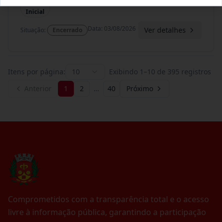
Termo
Inicial
Data
:
03/08/2026
Ver detalhes
Situação
:
Encerrado
Itens por página:
10
Exibindo
1
–
10
de
395
registros
Anterior
1
2
…
40
Próximo
Comprometidos com a transparência total e o acesso
livre à informação pública, garantindo a participação