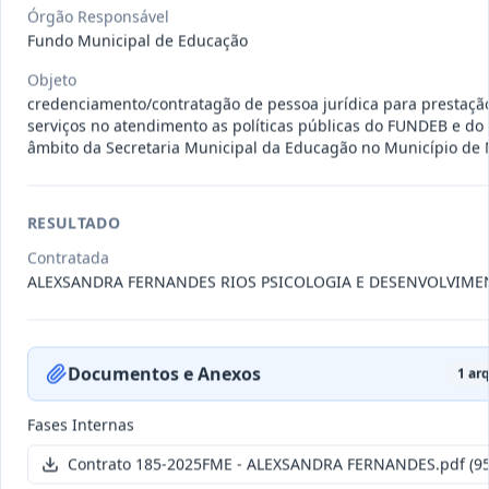
011-
Contratação de empresa especializada
Órgão Responsável
2023
na realização de evento
...
Fundo Municipal de Educação
Termo
Objeto
Inicial
credenciamento/contratagão de pessoa jurídica para prestaçã
Data
:
04/08/2026
serviços no atendimento as políticas públicas do FUNDEB e do
Ver detalhes
Situação
:
Encerrado
âmbito da Secretaria Municipal da Educagão no Município de
RESULTADO
010-
Constitui o objeto do presente
2023
contrato é a Contratação de e
...
Contratada
ALEXSANDRA FERNANDES RIOS PSICOLOGIA E DESENVOLVIME
Termo
Inicial
Data
:
03/08/2026
Ver detalhes
Situação
:
Encerrado
Documentos e Anexos
1
arq
Fases Internas
009-
Contratação de pessoa jurídica para
Contrato 185-2025FME - ALEXSANDRA FERNANDES.pdf
(95
2023
prestação de serviços de
...