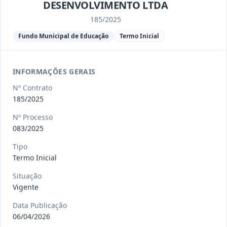
Ver detalhes
Situação
:
Encerrado
DESENVOLVIMENTO LTDA
185/2025
Fundo Municipal de Educação
Termo Inicial
013/2023
Constitui o objeto do presente
contrato a contratação de emp
...
Termo
Inicial
INFORMAÇÕES GERAIS
Data
:
04/08/2026
Ver detalhes
Nº Contrato
Situação
:
Encerrado
185/2025
Nº Processo
083/2025
012-
Contratação de orquestra filarmônica,
2023
para apresentação musi
...
Tipo
Termo Inicial
Termo
Inicial
Situação
Data
:
04/08/2026
Ver detalhes
Vigente
Situação
:
Encerrado
Data Publicação
06/04/2026