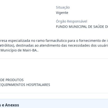
 de saúde, de forma complementar junto
...
Situação
Vigente
Órgão Responsável
 de pequeno porte e artista musical de
...
FUNDO MUNICIPAL DE SAÚDE D
presente contrato a contratação de emp
...
resa especializada no ramo farmacêutico para o fornecimento de 
(eletrólitos), destinadas ao atendimento das necessidades dos usuá
Município de Mairi-BA..
ra filarmônica, para apresentação musi
...
a especializada na realização de evento
...
A DE PRODUTOS
EQUIPAMENTOS HOSPITALARES
presente contrato é a Contratação de e
...
 e Anexos
jurídica para prestação de serviços de
...