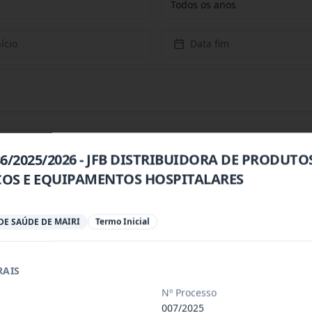
Todos os anos
ício
Data fim
86/2025/2026 - JFB DISTRIBUIDORA DE PRODUTO
OS E EQUIPAMENTOS HOSPITALARES
 especializada para prestação de servi
...
E SAÚDE DE MAIRI
Termo Inicial
 especializada para a disponibilização
...
RAIS
 de saúde, de forma complementar junto
...
Nº Processo
007/2025