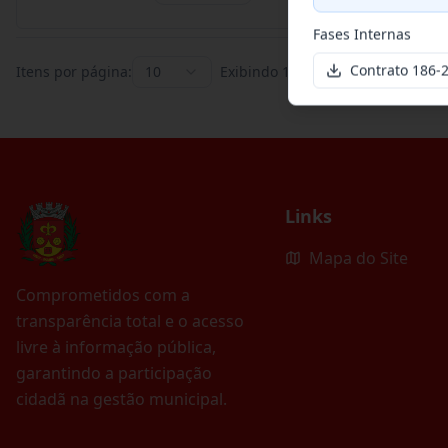
Fases Internas
Contrato 186
Itens por página:
10
Exibindo
1
–
10
de
395
registros
Links
Mapa do Site
Comprometidos com a
transparência total e o acesso
livre à informação pública,
garantindo a participação
cidadã na gestão municipal.