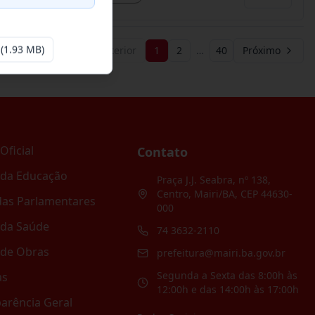
(1.93 MB)
Anterior
1
2
…
40
Próximo
Oficial
Contato
 da Educação
Praça J.J. Seabra, nº 138,
Centro, Mairi/BA, CEP 44630-
as Parlamentares
000
 da Saúde
74 3632-2110
 de Obras
prefeitura@mairi.ba.gov.br
Segunda a Sexta das 8:00h às
as
12:00h e das 14:00h às 17:00h
arência Geral