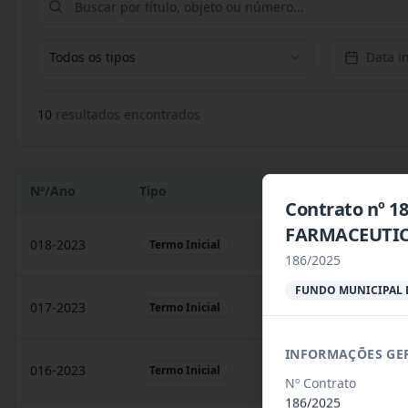
Todos os tipos
Data in
10
resultado
s
encontrado
s
Nº/Ano
Tipo
Objeto
Contrato nº 1
FARMACEUTIC
018-2023
Contratação de empresa
Termo Inicial
186/2025
FUNDO MUNICIPAL D
017-2023
Contratação de empresa
Termo Inicial
INFORMAÇÕES GE
016-2023
prestação de serviços
Termo Inicial
Nº Contrato
186/2025