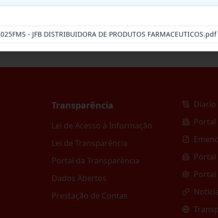
-2025FMS - JFB DISTRIBUIDORA DE PRODUTOS FARMACEUTICOS.pdf
Diario 
Transparência
Portal
Lei de Acesso à Informação
Emend
Lei de Transparência
Portal
Portal da Transparência
Portal
Dados Abertos
Notíci
Prestação de Contas
Transp