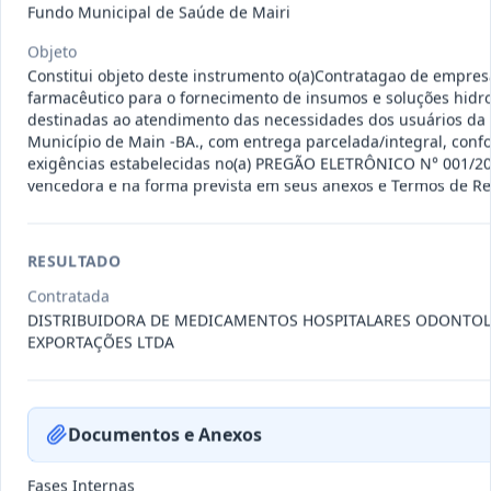
Fundo Municipal de Saúde de Mairi
011-
Contratação de empresa especializada
2023
na realização de evento
...
Objeto
Termo
Constitui objeto deste instrumento o(a)Contratagao de empres
Inicial
farmacêutico para o fornecimento de insumos e soluções hidroele
destinadas ao atendimento das necessidades dos usuários da
Data
:
04/08/2026
Ver detalhes
Situação
:
Encerrado
Município de Main -BA., com entrega parcelada/integral, conf
exigências estabelecidas no(a) PREGÃO ELETRÔNICO N° 001/20
vencedora e na forma prevista em seus anexos e Termos de Ref
010-
Constitui o objeto do presente
2023
contrato é a Contratação de e
...
RESULTADO
Termo
Contratada
Inicial
DISTRIBUIDORA DE MEDICAMENTOS HOSPITALARES ODONTO
Data
:
03/08/2026
EXPORTAÇÕES LTDA
Ver detalhes
Situação
:
Encerrado
Documentos e Anexos
009-
Contratação de pessoa jurídica para
2023
prestação de serviços de
...
Fases Internas