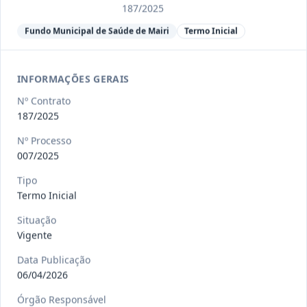
Ver detalhes
Situação
:
Encerrado
187/2025
Fundo Municipal de Saúde de Mairi
Termo Inicial
013/2023
Constitui o objeto do presente
INFORMAÇÕES GERAIS
contrato a contratação de emp
...
Termo
Inicial
Nº Contrato
187/2025
Data
:
04/08/2026
Ver detalhes
Situação
:
Encerrado
Nº Processo
007/2025
Tipo
012-
Contratação de orquestra filarmônica,
Termo Inicial
2023
para apresentação musi
...
Termo
Situação
Inicial
Vigente
Data
:
04/08/2026
Ver detalhes
Situação
:
Encerrado
Data Publicação
06/04/2026
Órgão Responsável