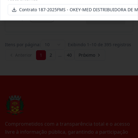
Termo
Inicial
Contrato 187-2025FMS - OKEY-MED DISTRIBUIDORA DE
Data
:
03/08/2026
Ver detalhes
Situação
:
Encerrado
Itens por página:
10
Exibindo
1
–
10
de
395
registros
Anterior
1
2
…
40
Próximo
Comprometidos com a transparência total e o acesso
livre à informação pública, garantindo a participação