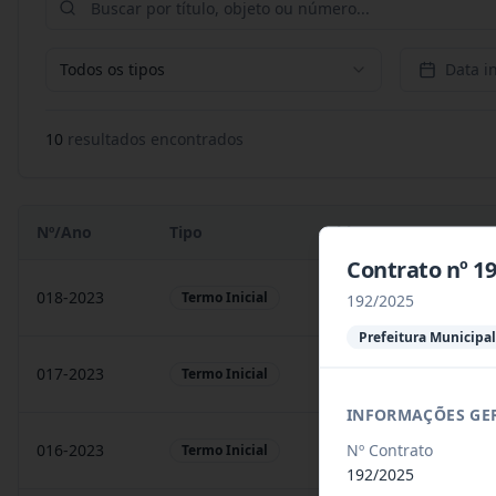
Todos os tipos
Data in
10
resultado
s
encontrado
s
Nº/Ano
Tipo
Objeto
Contrato nº 
018-2023
Contratação de empresa
Termo Inicial
192/2025
Prefeitura Municipal
017-2023
Contratação de empresa
Termo Inicial
INFORMAÇÕES GE
Nº Contrato
016-2023
prestação de serviços
Termo Inicial
192/2025