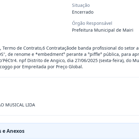
Situação
 de saúde, de forma complementar junto
...
Encerrado
Órgão Responsável
Prefeitura Municipal de Mairi
 de pequeno porte e artista musical de
...
, Termo de Contrato,6 Contrataçãode banda profissional do setor ar
presente contrato a contratação de emp
...
S", de renome e *embedment° perante a °piffle° pública, para a
'PéCtr4. npf Distrito de Angico, dia 27/06/2025 (sexta-feira), do M
coggo por Empreitada por Preço Global.
ra filarmônica, para apresentação musi
...
a especializada na realização de evento
...
O MUSICAL LIDA
presente contrato é a Contratação de e
...
 e Anexos
jurídica para prestação de serviços de
...