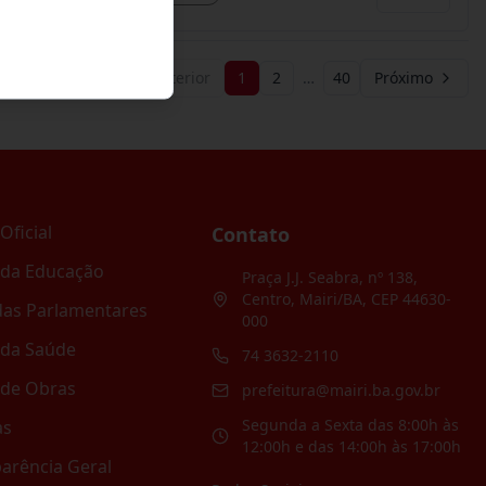
Anterior
1
2
…
40
Próximo
Oficial
Contato
 da Educação
Praça J.J. Seabra, nº 138,
Centro, Mairi/BA, CEP 44630-
as Parlamentares
000
 da Saúde
74 3632-2110
 de Obras
prefeitura@mairi.ba.gov.br
Segunda a Sexta das 8:00h às
as
12:00h e das 14:00h às 17:00h
arência Geral