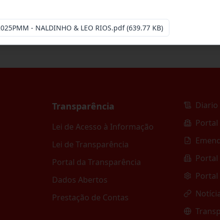
-2025PMM - NALDINHO & LEO RIOS.pdf
(639.77 KB)
Diario 
Transparência
Portal
Lei de Acesso à Informação
Emend
Lei de Transparência
Portal
Portal da Transparência
Portal
Dados Abertos
Notíci
Prestação de Contas
Transp