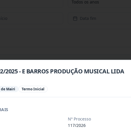
Todos os anos
ício
Data fim
192/2025 - E BARROS PRODUÇÃO MUSICAL LIDA
 especializada para prestação de servi
...
 de Mairi
Termo Inicial
 especializada para a disponibilização
...
RAIS
Nº Processo
 de saúde, de forma complementar junto
...
117/2026