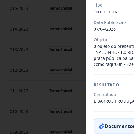
Tipo
015-2023
prestação de sarvigos
Termo Inicial
Termo Inicial
Data Publicação
07/04/2026
014-2023
Locação de sonorização
Termo Inicial
Objeto
0 objeto do present!
013/2023
Constitui o objeto do 
Termo Inicial
"NALDINHO- 1.0 RIO
praça pública pa Sao
como faqir00h - EXe
012-2023
Contratação de orquest
Termo Inicial
RESULTADO
011-2023
Contratação de empres
Termo Inicial
Contratada
E BARROS PRODUÇÃ
010-2023
Constitui o objeto do 
Termo Inicial
Documentos
009-2023
Contratação de pessoa 
Termo Inicial