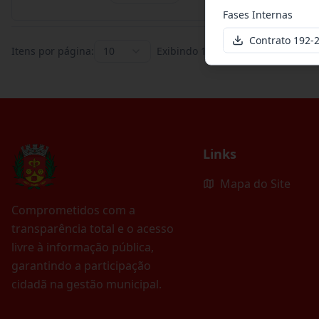
Fases Internas
Contrato 192
Itens por página:
10
Exibindo
1
–
10
de
395
registros
Links
Mapa do Site
Comprometidos com a
transparência total e o acesso
livre à informação pública,
garantindo a participação
cidadã na gestão municipal.