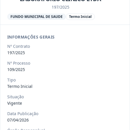
Ver detalhes
Situação
:
Encerrado
197/2025
FUNDO MUNICIPAL DE SAUDE
Termo Inicial
013/2023
Constitui o objeto do presente
contrato a contratação de emp
...
Termo
INFORMAÇÕES GERAIS
Inicial
Nº Contrato
Data
:
04/08/2026
Ver detalhes
Situação
:
Encerrado
197/2025
Nº Processo
109/2025
012-
Contratação de orquestra filarmônica,
Tipo
2023
para apresentação musi
...
Termo Inicial
Termo
Inicial
Situação
Vigente
Data
:
04/08/2026
Ver detalhes
Situação
:
Encerrado
Data Publicação
07/04/2026