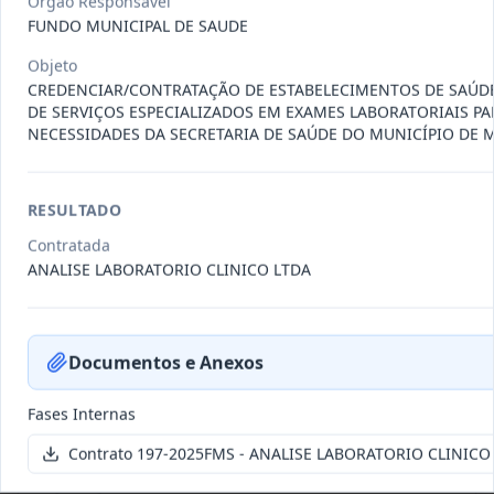
Órgão Responsável
011-
Contratação de empresa especializada
FUNDO MUNICIPAL DE SAUDE
2023
na realização de evento
...
Objeto
Termo
Inicial
CREDENCIAR/CONTRATAÇÃO DE ESTABELECIMENTOS DE SAÚDE
DE SERVIÇOS ESPECIALIZADOS EM EXAMES LABORATORIAIS PA
Data
:
04/08/2026
Ver detalhes
Situação
:
Encerrado
NECESSIDADES DA SECRETARIA DE SAÚDE DO MUNICÍPIO DE M
RESULTADO
010-
Constitui o objeto do presente
Contratada
2023
contrato é a Contratação de e
...
ANALISE LABORATORIO CLINICO LTDA
Termo
Inicial
Data
:
03/08/2026
Ver detalhes
Situação
:
Encerrado
Documentos e Anexos
Fases Internas
009-
Contratação de pessoa jurídica para
Contrato 197-2025FMS - ANALISE LABORATORIO CLINICO
2023
prestação de serviços de
...