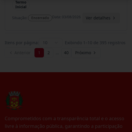
Termo
Inicial
Data
:
03/08/2026
Ver detalhes
Situação
:
Encerrado
Itens por página:
10
Exibindo
1
–
10
de
395
registros
Anterior
1
2
…
40
Próximo
Comprometidos com a transparência total e o acesso
livre à informação pública, garantindo a participação