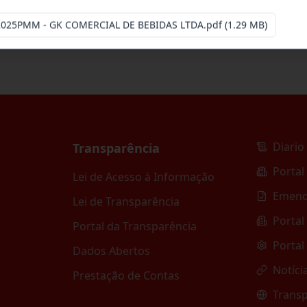
-2025PMM - GK COMERCIAL DE BEBIDAS LTDA.pdf
(1.29 MB)
Diario 
Transparência
Portal
Lei de Acesso à Informação
Emend
Lei de Transparência
Portal
Portal da Transparência
Portal
Dados Abertos
Notíci
Prestação de Contas
Transp