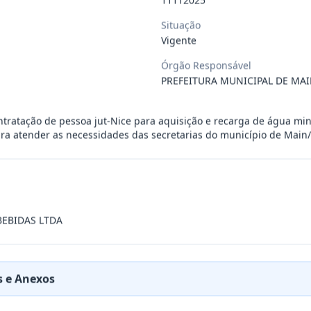
 de saúde, de forma complementar junto
...
Situação
Vigente
Órgão Responsável
 de pequeno porte e artista musical de
...
PREFEITURA MUNICIPAL DE MAI
presente contrato a contratação de emp
...
ratação de pessoa jut-Nice para aquisição e recarga de água mine
ra atender as necessidades das secretarias do município de Main
ra filarmônica, para apresentação musi
...
a especializada na realização de evento
...
BEBIDAS LTDA
presente contrato é a Contratação de e
...
 e Anexos
jurídica para prestação de serviços de
...