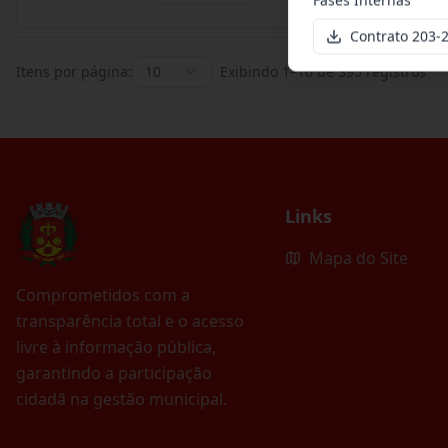
Contrato 203
Itens por página:
10
Exibindo
1
–
10
de
395
registros
Links
Mapa do Site
Comprometidos com a
transparência total e o acesso
livre à informação pública,
garantindo a participação
cidadã na gestão municipal.