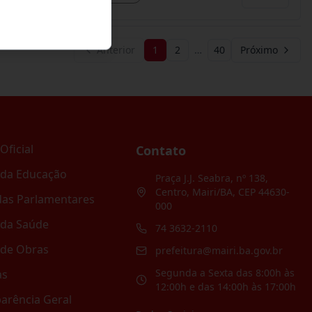
Anterior
1
2
…
40
Próximo
Oficial
Contato
 da Educação
Praça J.J. Seabra, nº 138,
Centro, Mairi/BA, CEP 44630-
as Parlamentares
000
 da Saúde
74 3632-2110
 de Obras
prefeitura@mairi.ba.gov.br
Segunda a Sexta das 8:00h às
as
12:00h e das 14:00h às 17:00h
arência Geral