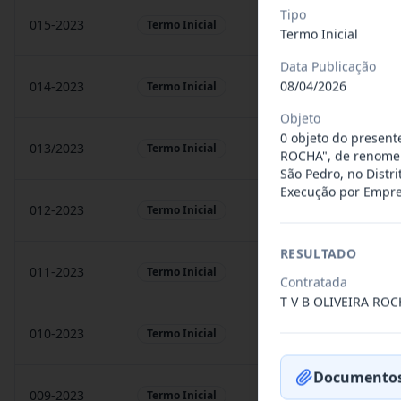
Tipo
015-2023
prestação de sarvigos
Termo Inicial
Termo Inicial
Data Publicação
08/04/2026
014-2023
Locação de sonorização
Termo Inicial
Objeto
0 objeto do present
013/2023
Constitui o objeto do 
Termo Inicial
ROCHA", de renome 
São Pedro, no Distr
Execução por Emprei
012-2023
Contratação de orquest
Termo Inicial
RESULTADO
011-2023
Contratação de empres
Termo Inicial
Contratada
T V B OLIVEIRA RO
010-2023
Constitui o objeto do 
Termo Inicial
Documentos
009-2023
Contratação de pessoa 
Termo Inicial