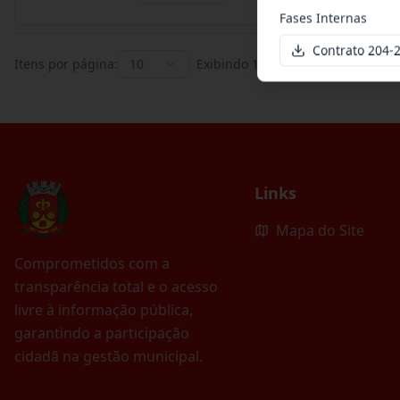
Fases Internas
Contrato 204-
Itens por página:
10
Exibindo
1
–
10
de
395
registros
Links
Mapa do Site
Comprometidos com a
transparência total e o acesso
livre à informação pública,
garantindo a participação
cidadã na gestão municipal.