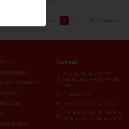
Anterior
1
2
…
40
Próximo
Oficial
Contato
 da Educação
Praça J.J. Seabra, nº 138,
Centro, Mairi/BA, CEP 44630-
as Parlamentares
000
 da Saúde
74 3632-2110
 de Obras
prefeitura@mairi.ba.gov.br
Segunda a Sexta das 8:00h às
as
12:00h e das 14:00h às 17:00h
arência Geral