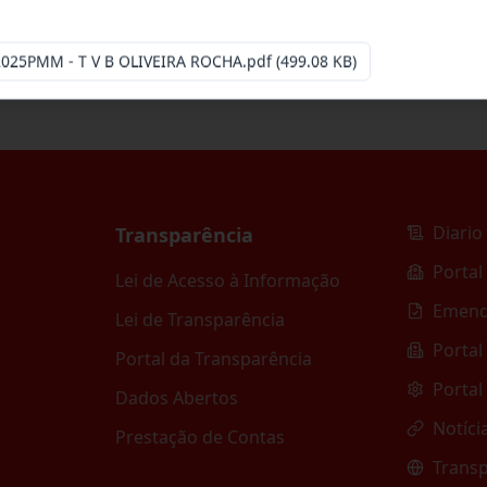
2025PMM - T V B OLIVEIRA ROCHA.pdf
(499.08 KB)
Diario 
Transparência
Portal
Lei de Acesso à Informação
Emend
Lei de Transparência
Portal
Portal da Transparência
Portal
Dados Abertos
Notíci
Prestação de Contas
Transp