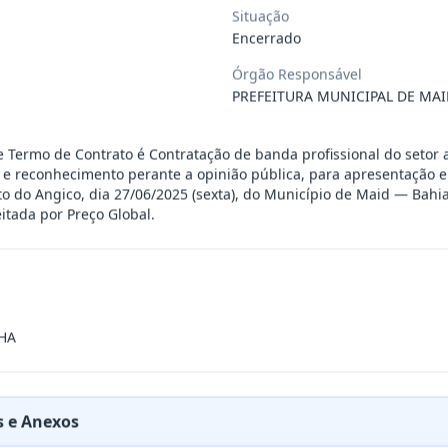
Situação
 de saúde, de forma complementar junto
...
Encerrado
Órgão Responsável
PREFEITURA MUNICIPAL DE MAI
 de pequeno porte e artista musical de
...
e Termo de Contrato é Contratação de banda profissional do setor a
presente contrato a contratação de emp
...
e reconhecimento perante a opinião pública, para apresentação 
ito do Angico, dia 27/06/2025 (sexta), do Município de Maid — Bahi
tada por Preço Global.
ra filarmônica, para apresentação musi
...
a especializada na realização de evento
...
CHA
presente contrato é a Contratação de e
...
 e Anexos
jurídica para prestação de serviços de
...