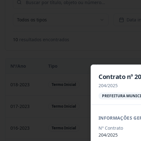
Todos os tipos
Data in
10
resultado
s
encontrado
s
Nº/Ano
Tipo
Objeto
Contrato nº 2
018-2023
Contratação de empresa
Termo Inicial
204/2025
PREFEITURA MUNICI
017-2023
Contratação de empresa
Termo Inicial
INFORMAÇÕES GE
Nº Contrato
016-2023
prestação de serviços
Termo Inicial
204/2025