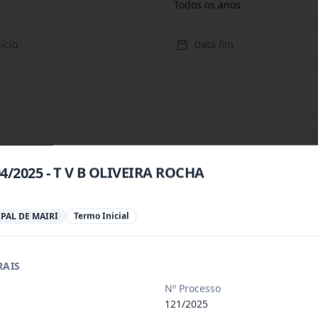
Todos os anos
ício
Data fim
04/2025 - T V B OLIVEIRA ROCHA
 especializada para prestação de servi
...
PAL DE MAIRI
Termo Inicial
 especializada para a disponibilização
...
RAIS
Nº Processo
 de saúde, de forma complementar junto
...
121/2025