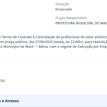
Situação
 de saúde, de forma complementar junto
...
Encerrado
Órgão Responsável
PREFEITURA MUNICIPAL DE MAI
 de pequeno porte e artista musical de
...
e Termo de Contrato é Contratação de profissional do setor artísti
presente contrato a contratação de emp
...
m praga pública, dia 27/06/2025 (sexta), às 22:00hs, para realizaç
 do Município de Maid — Bahia, com o regime de Execução por Emp
ra filarmônica, para apresentação musi
...
a especializada na realização de evento
...
TOS
presente contrato é a Contratação de e
...
 e Anexos
jurídica para prestação de serviços de
...