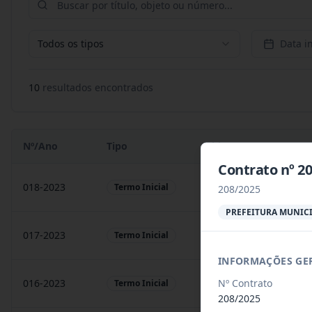
Todos os tipos
Data in
10
resultado
s
encontrado
s
Nº/Ano
Tipo
Objeto
Contrato nº 
018-2023
Contratação de empresa
Termo Inicial
208/2025
PREFEITURA MUNICI
017-2023
Contratação de empresa
Termo Inicial
INFORMAÇÕES GE
Nº Contrato
016-2023
prestação de serviços
Termo Inicial
208/2025