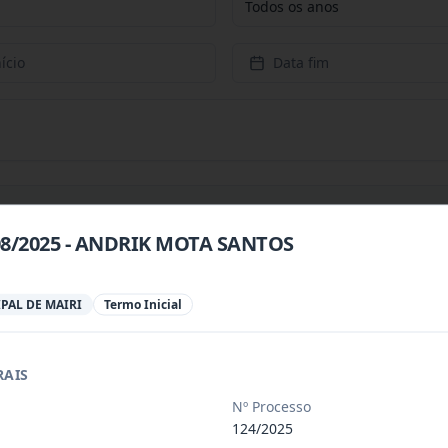
Todos os anos
ício
Data fim
208/2025 - ANDRIK MOTA SANTOS
 especializada para prestação de servi
...
PAL DE MAIRI
Termo Inicial
 especializada para a disponibilização
...
RAIS
Nº Processo
 de saúde, de forma complementar junto
...
124/2025