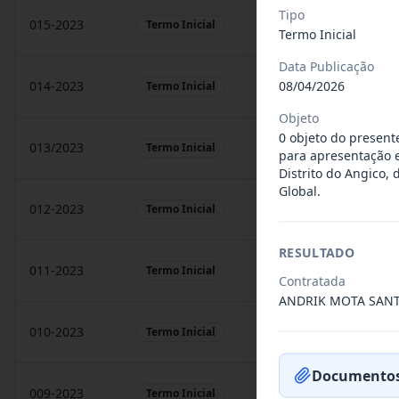
Tipo
015-2023
prestação de sarvigos
Termo Inicial
Termo Inicial
Data Publicação
08/04/2026
014-2023
Locação de sonorização
Termo Inicial
Objeto
0 objeto do present
013/2023
Constitui o objeto do 
Termo Inicial
para apresentação e
Distrito do Angico,
Global.
012-2023
Contratação de orquest
Termo Inicial
RESULTADO
011-2023
Contratação de empres
Termo Inicial
Contratada
ANDRIK MOTA SAN
010-2023
Constitui o objeto do 
Termo Inicial
Documentos
009-2023
Contratação de pessoa 
Termo Inicial