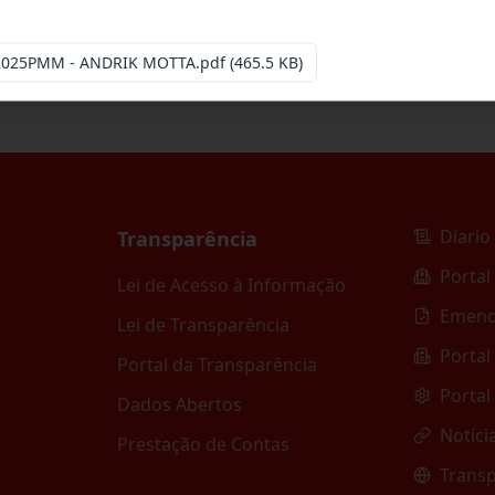
-2025PMM - ANDRIK MOTTA.pdf
(465.5 KB)
Diario 
Transparência
Portal
Lei de Acesso à Informação
Emend
Lei de Transparência
Portal
Portal da Transparência
Portal
Dados Abertos
Notíci
Prestação de Contas
Transp