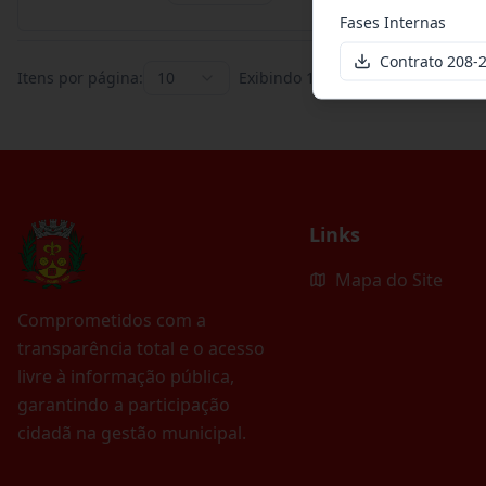
Fases Internas
Contrato 208
Itens por página:
10
Exibindo
1
–
10
de
395
registros
Links
Mapa do Site
Comprometidos com a
transparência total e o acesso
livre à informação pública,
garantindo a participação
cidadã na gestão municipal.