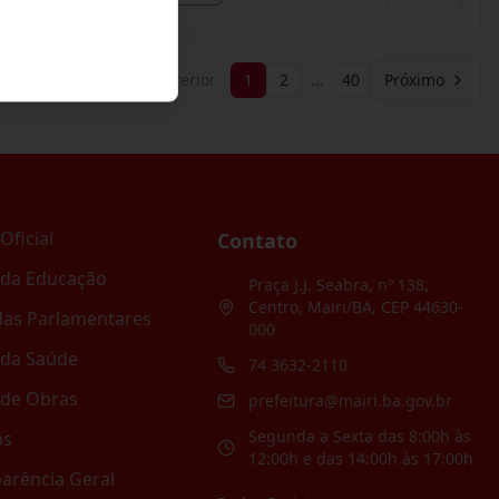
Anterior
1
2
…
40
Próximo
Oficial
Contato
 da Educação
Praça J.J. Seabra, nº 138,
Centro, Mairi/BA, CEP 44630-
as Parlamentares
000
 da Saúde
74 3632-2110
 de Obras
prefeitura@mairi.ba.gov.br
Segunda a Sexta das 8:00h às
as
12:00h e das 14:00h às 17:00h
arência Geral