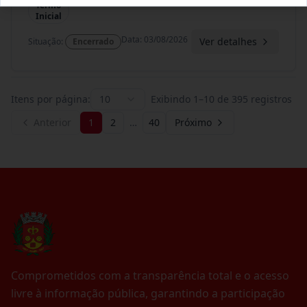
Termo
Inicial
Data
:
03/08/2026
Ver detalhes
Situação
:
Encerrado
Itens por página:
10
Exibindo
1
–
10
de
395
registros
Anterior
1
2
…
40
Próximo
Comprometidos com a transparência total e o acesso
livre à informação pública, garantindo a participação