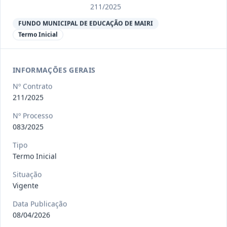
Ver detalhes
Situação
:
Encerrado
211/2025
FUNDO MUNICIPAL DE EDUCAÇÃO DE MAIRI
Termo Inicial
013/2023
Constitui o objeto do presente
contrato a contratação de emp
...
Termo
Inicial
INFORMAÇÕES GERAIS
Nº Contrato
Data
:
04/08/2026
Ver detalhes
Situação
:
Encerrado
211/2025
Nº Processo
083/2025
012-
Contratação de orquestra filarmônica,
Tipo
2023
para apresentação musi
...
Termo Inicial
Termo
Inicial
Situação
Vigente
Data
:
04/08/2026
Ver detalhes
Situação
:
Encerrado
Data Publicação
08/04/2026