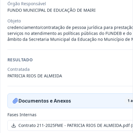
011-
Contratação de empresa especializada
Órgão Responsável
FUNDO MUNICIPAL DE EDUCAÇÃO DE MAIRI
2023
na realização de evento
...
Termo
Objeto
Inicial
credenciamento/contratação de pessoa jurídica para prestaçã
serviços no atendimento as políticas públicas do FUNDEB e do
Data
:
04/08/2026
Ver detalhes
Situação
:
Encerrado
âmbito da Secretaria Municipal da Educação no Município de
RESULTADO
010-
Constitui o objeto do presente
2023
contrato é a Contratação de e
...
Contratada
PATRICIA RIOS DE ALMEIDA
Termo
Inicial
Data
:
03/08/2026
Ver detalhes
Situação
:
Encerrado
Documentos e Anexos
1
a
Fases Internas
009-
Contratação de pessoa jurídica para
Contrato 211-2025FME - PATRICIA RIOS DE ALMEIDA.pdf
(
2023
prestação de serviços de
...