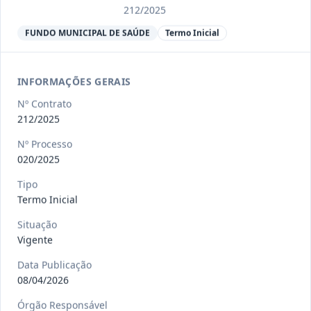
Ver detalhes
Situação
:
Encerrado
212/2025
FUNDO MUNICIPAL DE SAÚDE
Termo Inicial
013/2023
Constitui o objeto do presente
contrato a contratação de emp
...
INFORMAÇÕES GERAIS
Termo
Inicial
Nº Contrato
Data
:
04/08/2026
212/2025
Ver detalhes
Situação
:
Encerrado
Nº Processo
020/2025
012-
Contratação de orquestra filarmônica,
Tipo
Termo Inicial
2023
para apresentação musi
...
Termo
Situação
Inicial
Vigente
Data
:
04/08/2026
Ver detalhes
Situação
:
Encerrado
Data Publicação
08/04/2026
Órgão Responsável