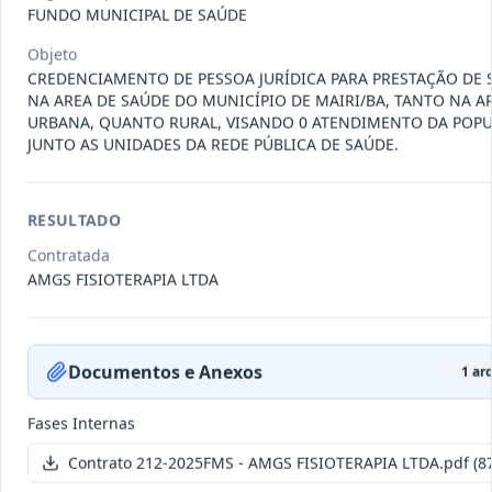
011-
Contratação de empresa especializada
FUNDO MUNICIPAL DE SAÚDE
2023
na realização de evento
...
Objeto
Termo
CREDENCIAMENTO DE PESSOA JURÍDICA PARA PRESTAÇÃO DE 
Inicial
NA AREA DE SAÚDE DO MUNICÍPIO DE MAIRI/BA, TANTO NA A
URBANA, QUANTO RURAL, VISANDO 0 ATENDIMENTO DA POP
Data
:
04/08/2026
Ver detalhes
Situação
:
Encerrado
JUNTO AS UNIDADES DA REDE PÚBLICA DE SAÚDE.
RESULTADO
010-
Constitui o objeto do presente
2023
contrato é a Contratação de e
...
Contratada
AMGS FISIOTERAPIA LTDA
Termo
Inicial
Data
:
03/08/2026
Ver detalhes
Situação
:
Encerrado
Documentos e Anexos
1
arq
Fases Internas
009-
Contratação de pessoa jurídica para
Contrato 212-2025FMS - AMGS FISIOTERAPIA LTDA.pdf
(8
2023
prestação de serviços de
...