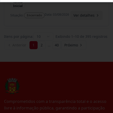
Termo
Inicial
Data
:
03/08/2026
Ver detalhes
Situação
:
Encerrado
Itens por página:
10
Exibindo
1
–
10
de
395
registros
Anterior
1
2
…
40
Próximo
Comprometidos com a transparência total e o acesso
livre à informação pública, garantindo a participação