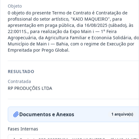
011-
Contratação de empresa especializada
Objeto
2023
na realização de evento
...
0 objeto do presente Termo de Contrato é Contratação de
profissional do setor artístico, "KAIO MAQUEIRO", para
Termo
Inicial
apresentação em praga pública, dia 16/08/2025 (sábado), às
22:0011S., para realização da Expo Main i — 1° Feira
Data
:
04/08/2026
Ver detalhes
Situação
:
Encerrado
Agropecuária, da Agricultura Familiar e Econoniia Solidária, do
Município de Main i — Bahia, com o regime de Execução por
Empreitada por Prego Global.
010-
Constitui o objeto do presente
RESULTADO
2023
contrato é a Contratação de e
...
Termo
Contratada
Inicial
RP PRODUÇÕES LTDA
Data
:
03/08/2026
Ver detalhes
Situação
:
Encerrado
Documentos e Anexos
1
arquivo(s)
009-
Contratação de pessoa jurídica para
Fases Internas
2023
prestação de serviços de
...