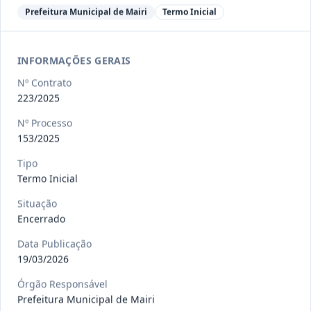
Ver detalhes
Situação
:
Encerrado
Prefeitura Municipal de Mairi
Termo Inicial
INFORMAÇÕES GERAIS
013/2023
Constitui o objeto do presente
contrato a contratação de emp
...
Nº Contrato
Termo
Inicial
223/2025
Data
:
04/08/2026
Ver detalhes
Situação
:
Encerrado
Nº Processo
153/2025
Tipo
Termo Inicial
012-
Contratação de orquestra filarmônica,
2023
para apresentação musi
...
Situação
Encerrado
Termo
Inicial
Data Publicação
Data
:
04/08/2026
Ver detalhes
Situação
:
Encerrado
19/03/2026
Órgão Responsável
Prefeitura Municipal de Mairi