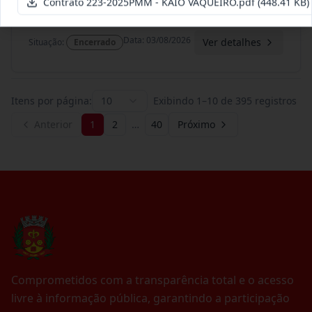
Contrato 223-2025PMM - KAIO VAQUEIRO.pdf
(448.41 KB)
Termo
Inicial
Data
:
03/08/2026
Ver detalhes
Situação
:
Encerrado
Itens por página:
10
Exibindo
1
–
10
de
395
registros
Anterior
1
2
…
40
Próximo
Comprometidos com a transparência total e o acesso
livre à informação pública, garantindo a participação