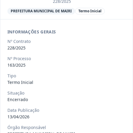
Ver detalhes
Situação
:
Encerrado
228/2025
PREFEITURA MUNICIPAL DE MAIRI
Termo Inicial
013/2023
Constitui o objeto do presente
INFORMAÇÕES GERAIS
contrato a contratação de emp
...
Termo
Inicial
Nº Contrato
228/2025
Data
:
04/08/2026
Ver detalhes
Situação
:
Encerrado
Nº Processo
163/2025
Tipo
012-
Contratação de orquestra filarmônica,
Termo Inicial
2023
para apresentação musi
...
Situação
Termo
Inicial
Encerrado
Data
:
04/08/2026
Ver detalhes
Situação
:
Encerrado
Data Publicação
13/04/2026
Órgão Responsável