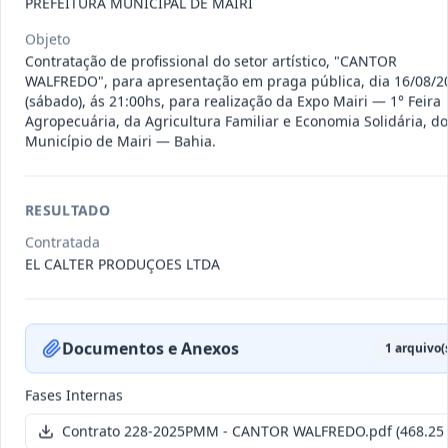
PREFEITURA MUNICIPAL DE MAIRI
011-
Contratação de empresa especializada
2023
na realização de evento
...
Objeto
Contratação de profissional do setor artístico, "CANTOR
Termo
Inicial
WALFREDO", para apresentação em praga pública, dia 16/08/2
(sábado), ás 21:00hs, para realização da Expo Mairi — 1° Feira
Data
:
04/08/2026
Ver detalhes
Situação
:
Encerrado
Agropecuária, da Agricultura Familiar e Economia Solidária, do
Município de Mairi — Bahia.
010-
Constitui o objeto do presente
RESULTADO
2023
contrato é a Contratação de e
...
Contratada
Termo
EL CALTER PRODUÇOES LTDA
Inicial
Data
:
03/08/2026
Ver detalhes
Situação
:
Encerrado
Documentos e Anexos
1
arquivo(
Fases Internas
009-
Contratação de pessoa jurídica para
2023
prestação de serviços de
...
Contrato 228-2025PMM - CANTOR WALFREDO.pdf
(468.25