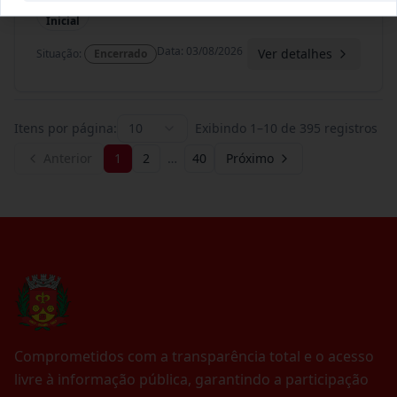
Termo
Inicial
Data
:
03/08/2026
Ver detalhes
Situação
:
Encerrado
Itens por página:
10
Exibindo
1
–
10
de
395
registros
Anterior
1
2
…
40
Próximo
Comprometidos com a transparência total e o acesso
livre à informação pública, garantindo a participação