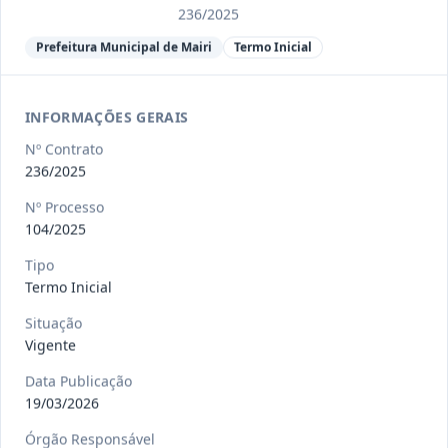
Ver detalhes
Situação
:
Encerrado
236/2025
Prefeitura Municipal de Mairi
Termo Inicial
013/2023
Constitui o objeto do presente
contrato a contratação de emp
...
INFORMAÇÕES GERAIS
Termo
Inicial
Nº Contrato
Data
:
04/08/2026
236/2025
Ver detalhes
Situação
:
Encerrado
Nº Processo
104/2025
012-
Contratação de orquestra filarmônica,
Tipo
Termo Inicial
2023
para apresentação musi
...
Termo
Situação
Inicial
Vigente
Data
:
04/08/2026
Ver detalhes
Situação
:
Encerrado
Data Publicação
19/03/2026
Órgão Responsável