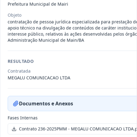
011-
Contratação de empresa especializada
Prefeitura Municipal de Mairi
2023
na realização de evento
...
Objeto
Termo
contratação de pessoa jurídica especializada para prestação d
Inicial
apoio técnico na divulgação de conteúdos de caráter institucio
interesse público, relativos às ações desenvolvidas pelos órgã
Data
:
04/08/2026
Ver detalhes
Situação
:
Encerrado
Administração Municipal de Main/BA
RESULTADO
010-
Constitui o objeto do presente
2023
contrato é a Contratação de e
...
Contratada
MEGALU COMUNICACAO LTDA
Termo
Inicial
Data
:
03/08/2026
Ver detalhes
Situação
:
Encerrado
Documentos e Anexos
Fases Internas
009-
Contratação de pessoa jurídica para
Contrato 236-2025PMM - MEGALU COMUNICACAO LTDA.p
2023
prestação de serviços de
...