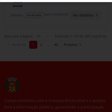
Termo
Inicial
Data
:
03/08/2026
Ver detalhes
Situação
:
Encerrado
Itens por página:
10
Exibindo
1
–
10
de
395
registros
Anterior
1
2
…
40
Próximo
Comprometidos com a transparência total e o acesso
livre à informação pública, garantindo a participação