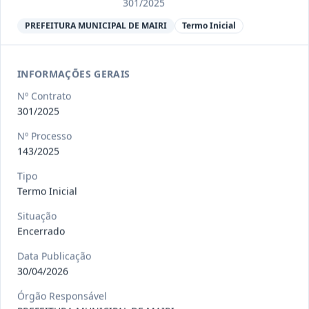
Ver detalhes
Situação
:
Encerrado
301/2025
PREFEITURA MUNICIPAL DE MAIRI
Termo Inicial
013/2023
Constitui o objeto do presente
INFORMAÇÕES GERAIS
contrato a contratação de emp
...
Termo
Inicial
Nº Contrato
301/2025
Data
:
04/08/2026
Ver detalhes
Situação
:
Encerrado
Nº Processo
143/2025
Tipo
012-
Contratação de orquestra filarmônica,
Termo Inicial
2023
para apresentação musi
...
Situação
Termo
Inicial
Encerrado
Data
:
04/08/2026
Ver detalhes
Situação
:
Encerrado
Data Publicação
30/04/2026
Órgão Responsável