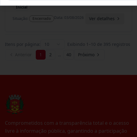
Termo
Inicial
Data
:
03/08/2026
Ver detalhes
Situação
:
Encerrado
Itens por página:
10
Exibindo
1
–
10
de
395
registros
Anterior
1
2
…
40
Próximo
Comprometidos com a transparência total e o acesso
livre à informação pública, garantindo a participação