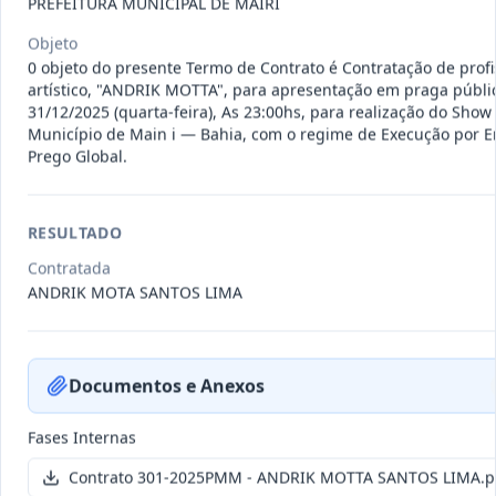
PREFEITURA MUNICIPAL DE MAIRI
011-
Contratação de empresa especializada
2023
na realização de evento
...
Objeto
0 objeto do presente Termo de Contrato é Contratação de profi
Termo
Inicial
artístico, "ANDRIK MOTTA", para apresentação em praga públic
31/12/2025 (quarta-feira), As 23:00hs, para realização do Show
Data
:
04/08/2026
Ver detalhes
Situação
:
Encerrado
Município de Main i — Bahia, com o regime de Execução por 
Prego Global.
010-
Constitui o objeto do presente
RESULTADO
2023
contrato é a Contratação de e
...
Contratada
Termo
ANDRIK MOTA SANTOS LIMA
Inicial
Data
:
03/08/2026
Ver detalhes
Situação
:
Encerrado
Documentos e Anexos
Fases Internas
009-
Contratação de pessoa jurídica para
2023
prestação de serviços de
...
Contrato 301-2025PMM - ANDRIK MOTTA SANTOS LIMA.p