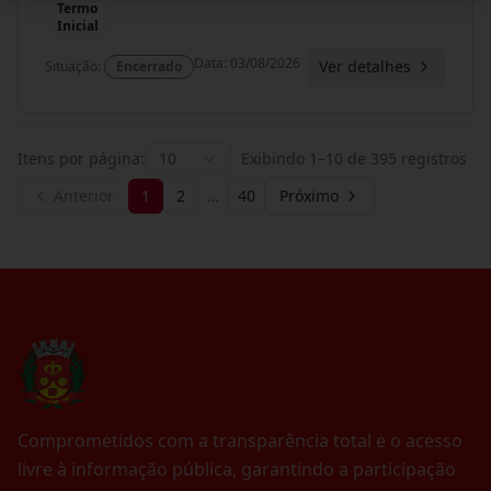
Termo
Inicial
Data
:
03/08/2026
Ver detalhes
Situação
:
Encerrado
Itens por página:
10
Exibindo
1
–
10
de
395
registros
Anterior
1
2
…
40
Próximo
Comprometidos com a transparência total e o acesso
livre à informação pública, garantindo a participação