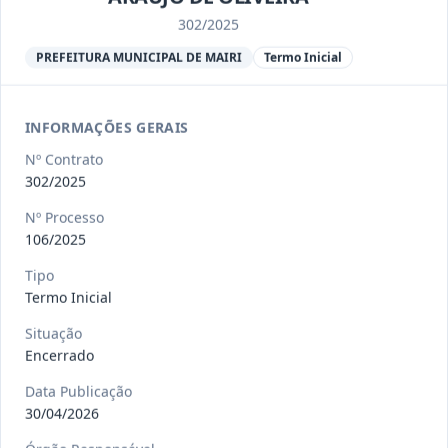
Ver detalhes
Situação
:
Encerrado
302/2025
PREFEITURA MUNICIPAL DE MAIRI
Termo Inicial
013/2023
Constitui o objeto do presente
contrato a contratação de emp
...
Termo
INFORMAÇÕES GERAIS
Inicial
Nº Contrato
Data
:
04/08/2026
Ver detalhes
Situação
:
Encerrado
302/2025
Nº Processo
106/2025
012-
Contratação de orquestra filarmônica,
Tipo
2023
para apresentação musi
...
Termo Inicial
Termo
Inicial
Situação
Encerrado
Data
:
04/08/2026
Ver detalhes
Situação
:
Encerrado
Data Publicação
30/04/2026