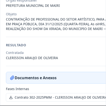
Órgão Responsável
011-
Contratação de empresa especializada
PREFEITURA MUNICIPAL DE MAIRI
2023
na realização de evento
...
Objeto
Termo
Inicial
CONTRATAÇÃO DE PROFISSIONAL DO SETOR ARTÍSTICO, PARA
EM PRAÇA PÚBLICA, DIA 31/12/2025 (QUARTA-FEIRA), As oiHRS,
Data
:
04/08/2026
Ver detalhes
Situação
:
Encerrado
REALIZAÇÃO DO SHOW DA VIRADA, DO MUNICIPIO DE MAIRI —
RESULTADO
010-
Constitui o objeto do presente
Contratada
2023
contrato é a Contratação de e
...
CLERISSON ARAUJO DE OLIVEIRA
Termo
Inicial
Data
:
03/08/2026
Ver detalhes
Situação
:
Encerrado
Documentos e Anexos
Fases Internas
009-
Contratação de pessoa jurídica para
Contrato 302-2025PMM - CLERISSON ARAUJO DE OLIVEIR
2023
prestação de serviços de
...