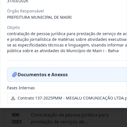
31/03/2026
011-
Contratação de empresa especializada
2023
na realização de evento
...
Órgão Responsável
PREFEITURA MUNICIPAL DE MAIRI
Termo
Inicial
Objeto
Data
:
04/08/2026
Ver detalhes
Situação
:
Encerrado
contratação de pessoa jurídica para prestação de serviço de
e produção jornalística de matérias sobre atividades executiv
se as especificidades técnicas e linguagem, visando informar 
pública sobre as atividades do Município de Main i - Bahia
010-
Constitui o objeto do presente
2023
contrato é a Contratação de e
...
Termo
Documentos e Anexos
Inicial
Fases Internas
Data
:
03/08/2026
Ver detalhes
Situação
:
Encerrado
Contrato 137-2025PMM - MEGALU COMUNICAÇÃO LTDA.p
009-
Contratação de pessoa jurídica para
2023
prestação de serviços de
...