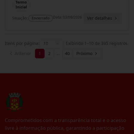
Termo
Inicial
Data
:
03/08/2026
Ver detalhes
Situação
:
Encerrado
Itens por página:
10
Exibindo
1
–
10
de
395
registros
Anterior
1
2
…
40
Próximo
Comprometidos com a transparência total e o acesso
livre à informação pública, garantindo a participação