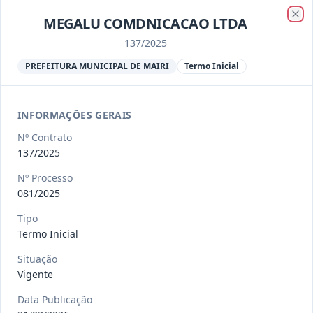
Ver detalhes
Situação
:
Encerrado
MEGALU COMDNICACAO LTDA
Clo
137/2025
013/2023
Constitui o objeto do presente
PREFEITURA MUNICIPAL DE MAIRI
Termo Inicial
contrato a contratação de emp
...
Termo
Inicial
INFORMAÇÕES GERAIS
Data
:
04/08/2026
Ver detalhes
Situação
:
Encerrado
Nº Contrato
137/2025
Nº Processo
012-
Contratação de orquestra filarmônica,
081/2025
2023
para apresentação musi
...
Tipo
Termo
Inicial
Termo Inicial
Data
:
04/08/2026
Ver detalhes
Situação
:
Encerrado
Situação
Vigente
Data Publicação