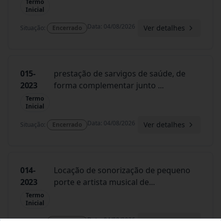
Termo
Inicial
Data
:
04/08/2026
Ver detalhes
Situação
:
Encerrado
015-
prestação de sarvigos de saúde, de
2023
forma complementar junto
...
Termo
Inicial
Data
:
04/08/2026
Ver detalhes
Situação
:
Encerrado
014-
Locação de sonorização de pequeno
2023
porte e artista musical de
...
Termo
Inicial
Data
:
04/08/2026