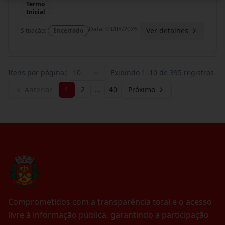
Termo
Inicial
Data
:
03/08/2026
Ver detalhes
Situação
:
Encerrado
Itens por página:
10
Exibindo
1
–
10
de
395
registros
Anterior
1
2
…
40
Próximo
Comprometidos com a transparência total e o acesso
livre à informação pública, garantindo a participação