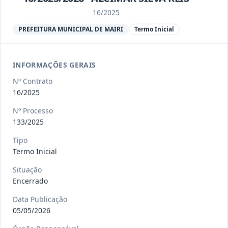
Ver detalhes
Situação
:
Encerrado
16/2025
PREFEITURA MUNICIPAL DE MAIRI
Termo Inicial
013/2023
Constitui o objeto do presente
contrato a contratação de emp
...
Termo
INFORMAÇÕES GERAIS
Inicial
Nº Contrato
Data
:
04/08/2026
Ver detalhes
Situação
:
Encerrado
16/2025
Nº Processo
133/2025
012-
Contratação de orquestra filarmônica,
Tipo
2023
para apresentação musi
...
Termo Inicial
Termo
Inicial
Situação
Encerrado
Data
:
04/08/2026
Ver detalhes
Situação
:
Encerrado
Data Publicação
05/05/2026