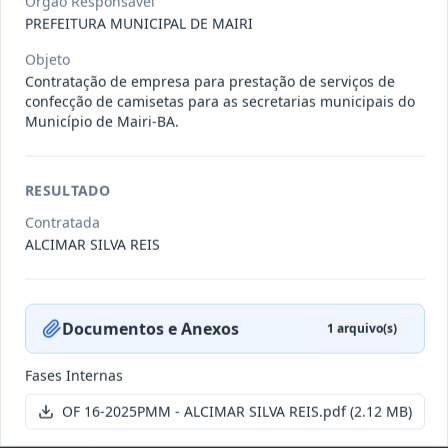
Órgão Responsável
011-
Contratação de empresa especializada
PREFEITURA MUNICIPAL DE MAIRI
2023
na realização de evento
...
Objeto
Termo
Inicial
Contratação de empresa para prestação de serviços de
confecção de camisetas para as secretarias municipais do
Data
:
04/08/2026
Ver detalhes
Situação
:
Encerrado
Município de Mairi-BA.
RESULTADO
010-
Constitui o objeto do presente
Contratada
2023
contrato é a Contratação de e
...
ALCIMAR SILVA REIS
Termo
Inicial
Data
:
03/08/2026
Ver detalhes
Situação
:
Encerrado
Documentos e Anexos
1
arquivo(s)
Fases Internas
009-
Contratação de pessoa jurídica para
OF 16-2025PMM - ALCIMAR SILVA REIS.pdf
(2.12 MB)
2023
prestação de serviços de
...